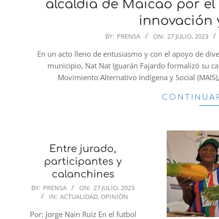
alcaldía de Maicao por el
innovación 
2023-
BY:
PRENSA
ON:
27 JULIO, 2023
07-
En un acto lleno de entusiasmo y con el apoyo de dive
27
municipio, Nat Nat Iguarán Fajardo formalizó su c
Movimiento Alternativo Indígena y Social (MAIS),
CONTINUA
Entre jurado,
participantes y
calanchines
2023-
BY:
PRENSA
ON:
27 JULIO, 2023
IN:
ACTUALIDAD
,
OPINIÓN
07-
27
Por: Jorge Nain Ruiz En el futbol