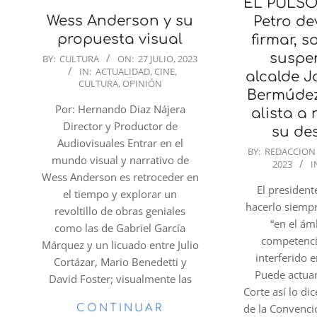
EL PULSO
Wess Anderson y su
Petro de
propuesta visual
firmar, s
2023-
suspe
BY:
CULTURA
ON:
27 JULIO, 2023
IN:
ACTUALIDAD
,
CINE
,
07-
alcalde J
CULTURA
,
OPINIÓN
27
Bermúdez
Por: Hernando Diaz Nájera
alista a 
Director y Productor de
su de
Audiovisuales Entrar en el
2023-
BY:
REDACCION
mundo visual y narrativo de
2023
I
07-
Wess Anderson es retroceder en
27
El presiden
el tiempo y explorar un
hacerlo siemp
revoltillo de obras geniales
“en el ám
como las de Gabriel García
competenci
Márquez y un licuado entre Julio
interferido 
Cortázar, Mario Benedetti y
Puede actuar
David Foster; visualmente las
Corte así lo dic
de la Convenc
CONTINUAR