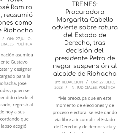
TRENES:
osé Ramiro
Procuradora
, reasumió
Margarita Cabello
iones como
advierte sobre rotura
e Riohacha
del Estado de
ON:
27 JULIO,
Derecho, tras
ERALES
,
POLÍTICA
decisión del
minación asumida
presidente Petro de
idente Gustavo
negar suspensión al
catar y designar
alcalde de Riohacha
cargado para la
2023-
BY:
REDACCION
ON:
27 JULIO,
iohacha, José
2023
IN:
JUDICIALES
,
POLÍTICA
07-
údez, quien se
27
pendido desde el
“Me preocupa que en este
asado, regresó al
momento de elecciones y de
de hoy a sus
proceso electoral se esté dando
recordando que
vía libre a incumplir el Estado
 lapso acogió
de Derecho y de democracia y