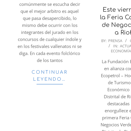
comúnmente se escucha decir
Este vier
que el mejor arbitro es aquel
la Feria 
que pasa desapercibido, lo
de Negoc
mismo debe ocurrir con los
a Ri
integrantes del jurado en los
concursos de cualquier índole y
2023-
BY:
PRENSA
IN:
ACTU
en los festivales vallenatos ni se
07-
ECONOMÍ
diga. En cada evento folclórico
27
de los tantos
La Fundación 
en alianza co
CONTINUAR
Ecopetrol – Hoc
LEYENDO…
de Turismo
Económico d
Distrital de 
destacadas 
enorgullece 
primera Feria
Negocios Verde