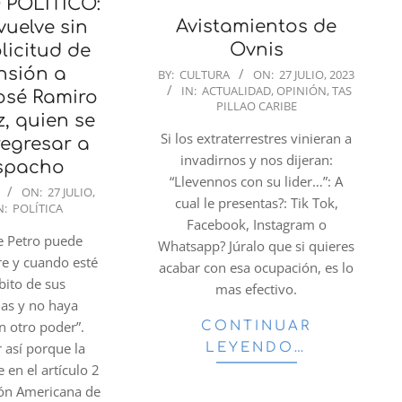
 POLÍTICO:
Avistamientos de
vuelve sin
Ovnis
olicitud de
2023-
nsión a
BY:
CULTURA
ON:
27 JULIO, 2023
IN:
ACTUALIDAD
,
OPINIÓN
,
TAS
07-
osé Ramiro
PILLAO CARIBE
27
, quien se
Si los extraterrestres vinieran a
regresar a
invadirnos y nos dijeran:
spacho
“Llevennos con su lider…”: A
ON:
27 JULIO,
cual le presentas?: Tik Tok,
N:
POLÍTICA
Facebook, Instagram o
te Petro puede
Whatsapp? Júralo que si quieres
re y cuando esté
acabar con esa ocupación, es lo
bito de sus
mas efectivo.
as y no haya
en otro poder”.
CONTINUAR
 así porque la
LEYENDO…
e en el artículo 2
ión Americana de