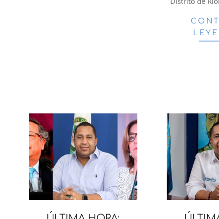
Distrito de Ri
CONT
LEY
ÚLTIMA HORA:
ÚLTIM