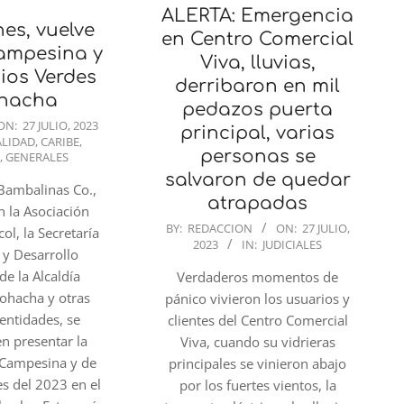
ALERTA: Emergencia
nes, vuelve
en Centro Comercial
Campesina y
Viva, lluvias,
ios Verdes
derribaron en mil
ohacha
pedazos puerta
ON:
27 JULIO, 2023
principal, varias
ALIDAD
,
CARIBE
,
personas se
A
,
GENERALES
salvaron de quedar
Bambalinas Co.,
atrapadas
n la Asociación
2023-
BY:
REDACCION
ON:
27 JULIO,
ol, la Secretaría
2023
IN:
JUDICIALES
07-
 y Desarrollo
27
e la Alcaldía
Verdaderos momentos de
Riohacha y otras
pánico vivieron los usuarios y
entidades, se
clientes del Centro Comercial
en presentar la
Viva, cuando su vidrieras
 Campesina y de
principales se vinieron abajo
s del 2023 en el
por los fuertes vientos, la