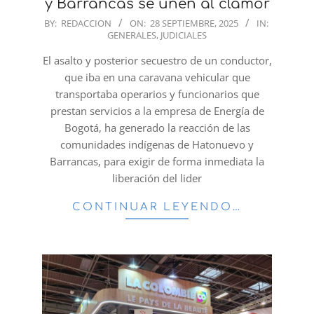
y Barrancas se unen al clamor
2025-
BY:
REDACCION
ON:
28 SEPTIEMBRE, 2025
IN:
GENERALES
,
JUDICIALES
09-
28
El asalto y posterior secuestro de un conductor,
que iba en una caravana vehicular que
transportaba operarios y funcionarios que
prestan servicios a la empresa de Energía de
Bogotá, ha generado la reacción de las
comunidades indígenas de Hatonuevo y
Barrancas, para exigir de forma inmediata la
liberación del lider
CONTINUAR LEYENDO…