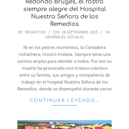
Redondo Brugés, el rostro
siempre alegre del Hospital
Nuestra Señora de los
Remedios
2025-
BY:
REDACCION
ON:
28 SEPTIEMBRE, 2025
IN:
GENERALES
,
SOCIALES
09-
28
Ni en los peores momentos, la Contadora
riohachera, mostró tristeza. Siempre tenía una
sonrisa amplia para atender a todos. Por eso su
muerte ha provocado una tristeza colectiva
entre su familia, sus amigos y compañeros de
trabajo en el hospital Nuestra Señora de los
Remedios, donde se desempeñó durante varios
CONTINUAR LEYENDO…