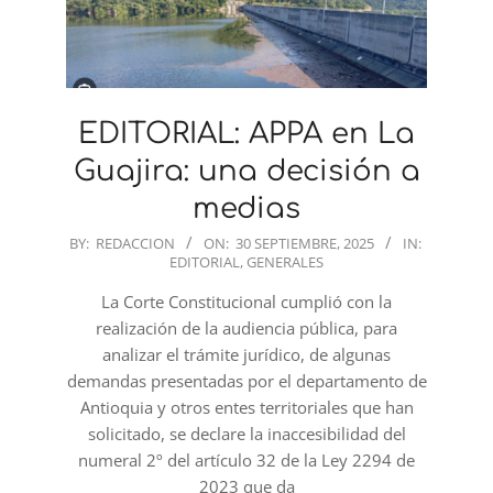
EDITORIAL: APPA en La
Guajira: una decisión a
medias
2025-
BY:
REDACCION
ON:
30 SEPTIEMBRE, 2025
IN:
EDITORIAL
,
GENERALES
09-
30
La Corte Constitucional cumplió con la
realización de la audiencia pública, para
analizar el trámite jurídico, de algunas
demandas presentadas por el departamento de
Antioquia y otros entes territoriales que han
solicitado, se declare la inaccesibilidad del
numeral 2º del artículo 32 de la Ley 2294 de
2023 que da