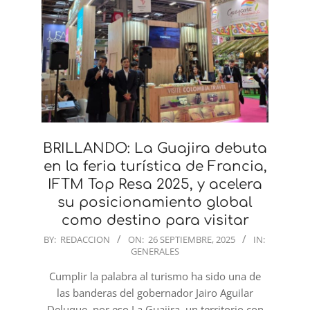
BRILLANDO: La Guajira debuta
en la feria turística de Francia,
IFTM Top Resa 2025, y acelera
su posicionamiento global
como destino para visitar
2025-
BY:
REDACCION
ON:
26 SEPTIEMBRE, 2025
IN:
GENERALES
09-
26
Cumplir la palabra al turismo ha sido una de
las banderas del gobernador Jairo Aguilar
Deluque, por eso La Guajira, un territorio con