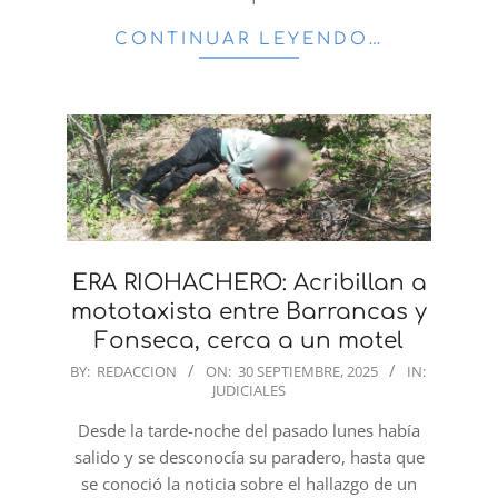
CONTINUAR LEYENDO…
ERA RIOHACHERO: Acribillan a
mototaxista entre Barrancas y
Fonseca, cerca a un motel
2025-
BY:
REDACCION
ON:
30 SEPTIEMBRE, 2025
IN:
JUDICIALES
09-
30
Desde la tarde-noche del pasado lunes había
salido y se desconocía su paradero, hasta que
se conoció la noticia sobre el hallazgo de un