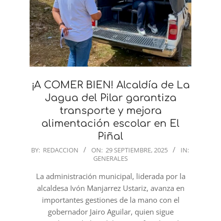
¡A COMER BIEN! Alcaldía de La
Jagua del Pilar garantiza
transporte y mejora
alimentación escolar en El
Piñal
2025-
BY:
REDACCION
ON:
29 SEPTIEMBRE, 2025
IN:
GENERALES
09-
29
La administración municipal, liderada por la
alcaldesa Ivón Manjarrez Ustariz, avanza en
importantes gestiones de la mano con el
gobernador Jairo Aguilar, quien sigue