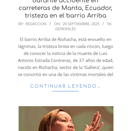
durante accidente en
carreteras de Manta, Ecuador,
tristeza en el barrio Arriba
2025-
BY:
REDACCION
ON:
26 SEPTIEMBRE, 2025
IN:
GENERALES
09-
26
El barrio Arriba de Riohacha, está envuelto en
lágrimas, la tristeza brota en cada rincón, luego
de conocer la noticia de la muerte de Luis
Antonio Estrada Contreras, de 37 años de edad,
nacido en Riohacha, sector de la ‘Gallera’, quien
se convirtió en una de las víctimas mortales del
CONTINUAR LEYENDO…