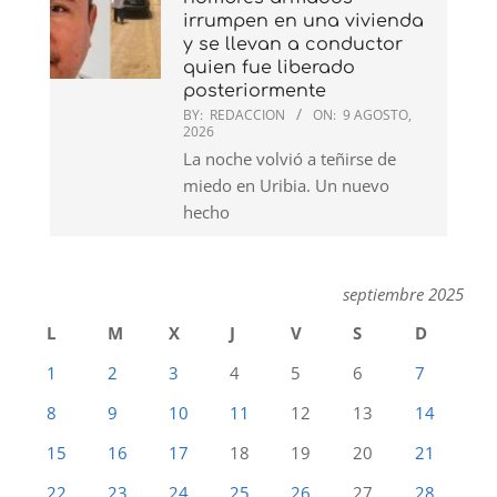
irrumpen en una vivienda
y se llevan a conductor
quien fue liberado
posteriormente
BY:
REDACCION
ON:
9 AGOSTO,
2026
La noche volvió a teñirse de
miedo en Uribia. Un nuevo
hecho
septiembre 2025
L
M
X
J
V
S
D
1
2
3
4
5
6
7
8
9
10
11
12
13
14
15
16
17
18
19
20
21
22
23
24
25
26
27
28