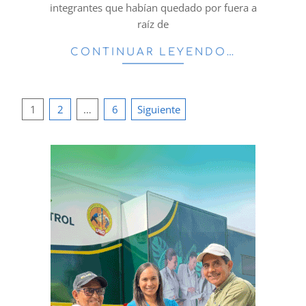
integrantes que habían quedado por fuera a
raíz de
CONTINUAR LEYENDO…
Paginación
1
2
…
6
Siguiente
de
entradas