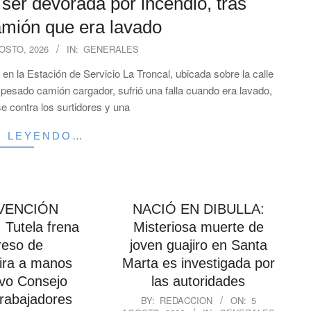
 ser devorada por incendio, tras
amión que era lavado
OSTO, 2026
IN:
GENERALES
n la Estación de Servicio La Troncal, ubicada sobre la calle
 pesado camión cargador, sufrió una falla cuando era lavado,
e contra los surtidores y una
R LEYENDO…
VENCIÓN
NACIÓ EN DIBULLA:
Tutela frena
Misteriosa muerte de
reso de
joven guajiro en Santa
ira a manos
Marta es investigada por
vo Consejo
las autoridades
2026-
trabajadores
BY:
REDACCION
ON:
5