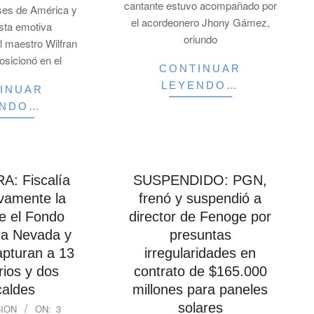
cantante estuvo acompañado por
ses de América y
el acordeonero Jhony Gámez,
sta emotiva
oriundo
l maestro Wilfran
posicionó en el
CONTINUAR
LEYENDO…
INUAR
ENDO…
A: Fiscalía
SUSPENDIDO: PGN,
vamente la
frenó y suspendió a
e el Fondo
director de Fenoge por
ra Nevada y
presuntas
pturan a 13
irregularidades en
rios y dos
contrato de $165.000
caldes
millones para paneles
solares
ION
ON:
3