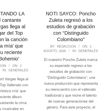
TANDO LA
NOTI SAYCO: Poncho
 cantante
Zuleta regresó a los
gas llega al
estudios de grabación
gar del Top
con “Distinguido
on la canción
Colombiano”
2026-
za mía’ que
BY:
REDACCION
ON:
3
AGOSTO, 2026
IN:
GENERALES
08-
u reciente
03
Bohemio’
El maestro Poncho Zuleta marca
su esperado regreso a los
ION
ON:
3
IN:
GENERALES
estudios de grabación con
“Distinguido Colombiano”, una
rt Vargas llega al
nueva producción que representa
 Top Vallenato con
su reencuentro con el vallenato
tristeza mía’ que
tradicional y que reúne el talento
reciente álbum
de nuevas generaciones del
uistando la cima
género. Para este proyecto, el
os musicales en