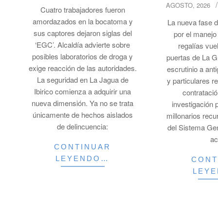
03
AGOSTO, 2026
08-
Cuatro trabajadores fueron
03
amordazados en la bocatoma y
La nueva fase d
sus captores dejaron siglas del
por el manejo
‘EGC’. Alcaldía advierte sobre
regalías vue
posibles laboratorios de droga y
puertas de La G
exige reacción de las autoridades.
escrutinio a ant
La seguridad en La Jagua de
y particulares r
Ibirico comienza a adquirir una
contratació
nueva dimensión. Ya no se trata
investigación 
únicamente de hechos aislados
millonarios rec
de delincuencia:
del Sistema Ge
ac
CONTINUAR
LEYENDO…
CONT
LEY