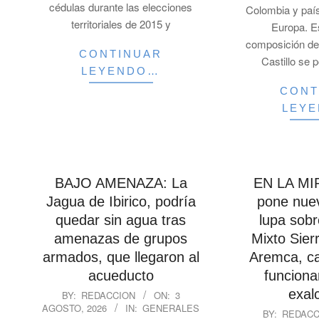
cédulas durante las elecciones
Colombia y paí
territoriales de 2015 y
Europa. E
composición de
CONTINUAR
Castillo se 
LEYENDO…
CONT
LEY
BAJO AMENAZA: La
EN LA MIR
Jagua de Ibirico, podría
pone nue
quedar sin agua tras
lupa sobr
amenazas de grupos
Mixto Sier
armados, que llegaron al
Aremca, ca
acueducto
funciona
2026-
exal
BY:
REDACCION
ON:
3
AGOSTO, 2026
IN:
GENERALES
08-
2026-
BY:
REDACC