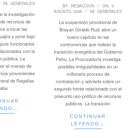
IN:
GENERALES
2026-
BY:
REDACCION
ON:
3
AGOSTO, 2026
IN:
GENERALES
08-
e la investigación
03
 de recursos de
La suspensión provisional de
lve a tocar las
Brayan Giraldo Ruiz abre un
uajira y pone bajo
nuevo capítulo en las
iguos funcionarios
controversias que rodean la
elacionados con la
transición energética del Gobierno
n pública. La
Petro. La Procuraduría investiga
por el manejo de
posibles irregularidades en un
ursos provenientes
millonario proceso de
neral de Regalías
contratación y advierte sobre un
aba
segundo frente relacionado con el
presunto uso político de recursos
INUAR
públicos. La transición
ENDO…
CONTINUAR
LEYENDO…