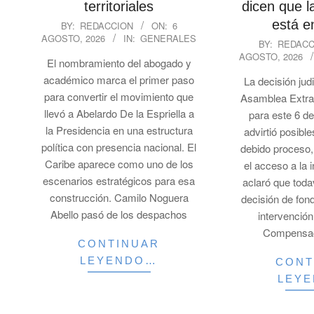
territoriales
dicen que l
2026-
está e
BY:
REDACCION
ON:
6
AGOSTO, 2026
IN:
GENERALES
08-
2026-
BY:
REDACC
06
AGOSTO, 2026
08-
El nombramiento del abogado y
05
académico marca el primer paso
La decisión jud
para convertir el movimiento que
Asamblea Extrao
llevó a Abelardo De la Espriella a
para este 6 de
la Presidencia en una estructura
advirtió posibl
política con presencia nacional. El
debido proceso, 
Caribe aparece como uno de los
el acceso a la 
escenarios estratégicos para esa
aclaró que toda
construcción. Camilo Noguera
decisión de fond
Abello pasó de los despachos
intervención
Compensac
CONTINUAR
LEYENDO…
CONT
LEY