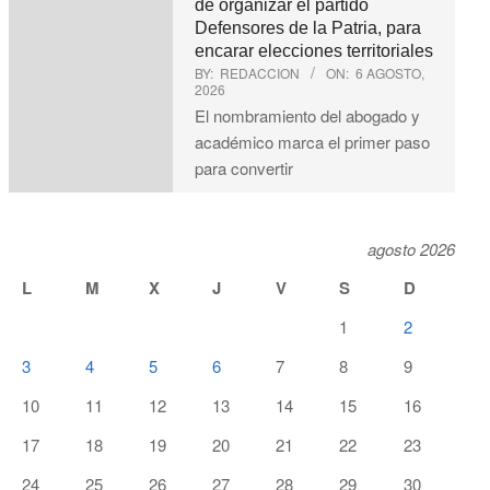
de organizar el partido
Defensores de la Patria, para
encarar elecciones territoriales
BY:
REDACCION
ON:
6 AGOSTO,
2026
El nombramiento del abogado y
académico marca el primer paso
para convertir
agosto 2026
L
M
X
J
V
S
D
1
2
3
4
5
6
7
8
9
10
11
12
13
14
15
16
17
18
19
20
21
22
23
24
25
26
27
28
29
30