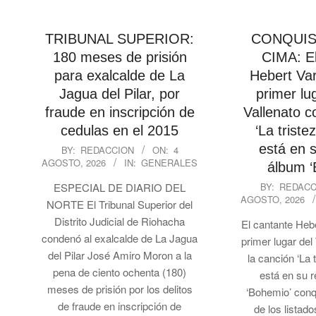
TRIBUNAL SUPERIOR:
CONQUIS
180 meses de prisión
CIMA: El
para exalcalde de La
Hebert Var
Jagua del Pilar, por
primer lu
fraude en inscripción de
Vallenato c
cedulas en el 2015
‘La triste
2026-
está en s
BY:
REDACCION
ON:
4
AGOSTO, 2026
IN:
GENERALES
08-
álbum ‘
04
2026-
ESPECIAL DE DIARIO DEL
BY:
REDACC
AGOSTO, 2026
08-
NORTE El Tribunal Superior del
03
Distrito Judicial de Riohacha
El cantante Hebe
condenó al exalcalde de La Jagua
primer lugar del
del Pilar José Amiro Moron a la
la canción ‘La 
pena de ciento ochenta (180)
está en su 
meses de prisión por los delitos
‘Bohemio’ conq
de fraude en inscripción de
de los listad