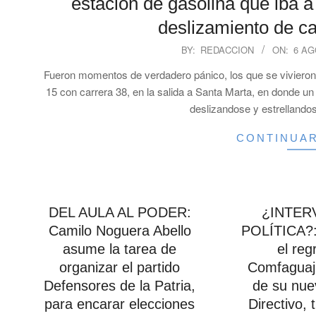
estación de gasolina que iba a
deslizamiento de c
2026-
BY:
REDACCION
ON:
6 AG
08-
Fueron momentos de verdadero pánico, los que se vivieron e
06
15 con carrera 38, en la salida a Santa Marta, en donde un
deslizandose y estrellandos
CONTINUA
DEL AULA AL PODER:
¿INTER
Camilo Noguera Abello
POLÍTICA?: 
asume la tarea de
el reg
organizar el partido
Comfaguaj
Defensores de la Patria,
de su nue
para encarar elecciones
Directivo, 