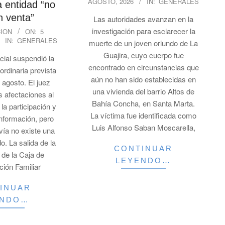
AGOSTO, 2026
IN:
GENERALES
08-
a entidad “no
05
n venta”
Las autoridades avanzan en la
investigación para esclarecer la
ION
ON:
5
IN:
GENERALES
muerte de un joven oriundo de La
Guajira, cuyo cuerpo fue
icial suspendió la
encontrado en circunstancias que
rdinaria prevista
aún no han sido establecidas en
 agosto. El juez
una vivienda del barrio Altos de
es afectaciones al
Bahía Concha, en Santa Marta.
la participación y
La víctima fue identificada como
información, pero
Luis Alfonso Saban Moscarella,
vía no existe una
o. La salida de la
CONTINUAR
 de la Caja de
LEYENDO…
ión Familiar
INUAR
ENDO…