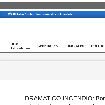
Skip
El Pulso Caribe - Otra forma de ver la noticia
to
content
HOME
GENERALES
JUDICIALES
POLÍTIC
Primary
It all starts here!
Navigation
Menu
DRAMATICO INCENDIO: Bombe