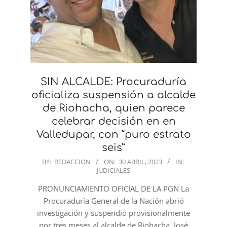
SIN ALCALDE: Procuraduría
oficializa suspensión a alcalde
de Riohacha, quien parece
celebrar decisión en en
Valledupar, con “puro estrato
seis”
2023-
BY:
REDACCION
ON:
30 ABRIL, 2023
IN:
JUDICIALES
04-
30
PRONUNCIAMIENTO OFICIAL DE LA PGN La
Procuraduría General de la Nación abrió
investigación y suspendió provisionalmente
por tres meses al alcalde de Riohacha, José