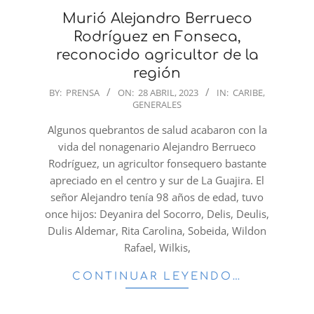
Murió Alejandro Berrueco
Rodríguez en Fonseca,
reconocido agricultor de la
región
2023-
BY:
PRENSA
ON:
28 ABRIL, 2023
IN:
CARIBE
,
GENERALES
04-
28
Algunos quebrantos de salud acabaron con la
vida del nonagenario Alejandro Berrueco
Rodríguez, un agricultor fonsequero bastante
apreciado en el centro y sur de La Guajira. El
señor Alejandro tenía 98 años de edad, tuvo
once hijos: Deyanira del Socorro, Delis, Deulis,
Dulis Aldemar, Rita Carolina, Sobeida, Wildon
Rafael, Wilkis,
CONTINUAR LEYENDO…