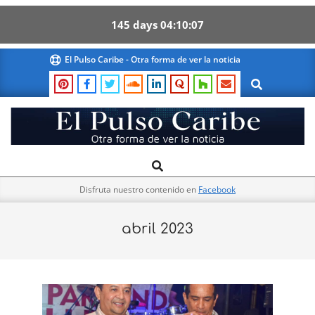
145
days
04
10
06
Skip
El Pulso Caribe - Otra forma de ver la noticia
to
Search
content
El
Search
Primary
Pulso
Navigation
Caribe
Disfruta nuestro contenido en
Facebook
Menu
abril 2023