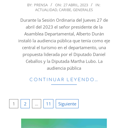
2023-
BY:
PRENSA
ON:
27 ABRIL, 2023
IN:
ACTUALIDAD
,
CARIBE
,
GENERALES
04-
27
Durante la Sesión Ordinaria del Jueves 27 de
abril del 2023 el señor presidente de la
Asamblea Departamental, Alberto Durán
instaló la audiencia pública que tenía como eje
central el turismo en el departamento, una
propuesta liderada por el Diputado Daniel
Ceballos y la Diputada Martha Lubo. La
audiencia pública
CONTINUAR LEYENDO…
Paginación
1
2
…
11
Siguiente
de
entradas