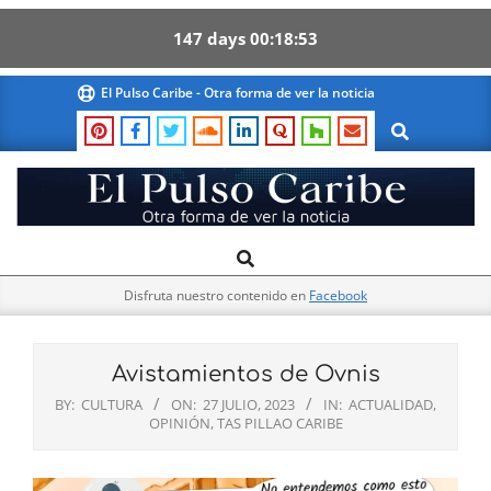
147
days
00
18
53
Skip
El Pulso Caribe - Otra forma de ver la noticia
to
Search
content
El
Search
Primary
Pulso
Navigation
Caribe
Disfruta nuestro contenido en
Facebook
Menu
Avistamientos de Ovnis
BY:
CULTURA
ON:
27 JULIO, 2023
IN:
ACTUALIDAD
,
OPINIÓN
,
TAS PILLAO CARIBE