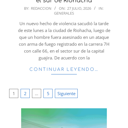
el sur de Riohacha
2026-
BY:
REDACCION
ON:
27 JULIO, 2026
IN:
GENERALES
07-
27
Un nuevo hecho de violencia sacudió la tarde
de este lunes a la ciudad de Riohacha, luego de
que un hombre fuera asesinado en un ataque
con arma de fuego registrado en la carrera 7H
con calle 66, en el sector sur de la capital
guajira. De acuerdo con la
CONTINUAR LEYENDO…
Paginación
1
2
…
5
Siguiente
de
entradas