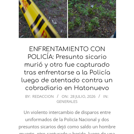
ENFRENTAMIENTO CON
POLICÍA: Presunto sicario
murió y otro fue capturado
tras enfrentarse a la Policía
luego de atentado contra un
cobradiario en Hatonuevo
2026-
BY:
REDACCION
ON:
28 JULIO, 2026
IN:
GENERALES
07-
28
Un violento intercambio de disparos entre
uniformados de la Policía Nacional y dos
presuntos sicarios dejó como saldo un hombre
muerto, otro capturado y herido, luego de una