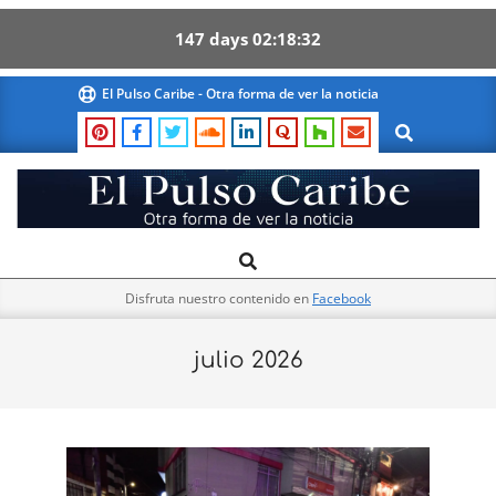
147
days
02
18
31
Skip
El Pulso Caribe - Otra forma de ver la noticia
to
Search
content
El
Search
Primary
Pulso
Navigation
Caribe
Disfruta nuestro contenido en
Facebook
Menu
julio 2026