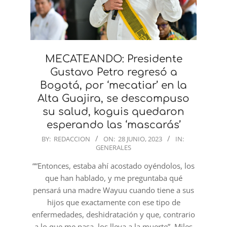
MECATEANDO: Presidente
Gustavo Petro regresó a
Bogotá, por ‘mecatiar’ en la
Alta Guajira, se descompuso
su salud, koguis quedaron
esperando las ‘mascarás’
2023-
BY:
REDACCION
ON:
28 JUNIO, 2023
IN:
GENERALES
06-
28
““Entonces, estaba ahí acostado oyéndolos, los
que han hablado, y me preguntaba qué
pensará una madre Wayuu cuando tiene a sus
hijos que exactamente con ese tipo de
enfermedades, deshidratación y que, contrario
a lo que me pasa, los lleva a la muerte”. Miles