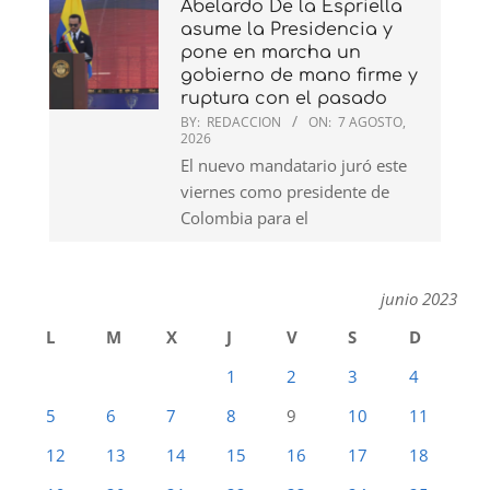
Abelardo De la Espriella
asume la Presidencia y
pone en marcha un
gobierno de mano firme y
ruptura con el pasado
BY:
REDACCION
ON:
7 AGOSTO,
2026
El nuevo mandatario juró este
viernes como presidente de
Colombia para el
junio 2023
L
M
X
J
V
S
D
1
2
3
4
5
6
7
8
9
10
11
12
13
14
15
16
17
18