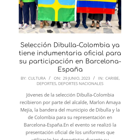
Selección Dibulla-Colombia ya
tiene indumentaria oficial para
su participación en Barcelona-
España
2023-
BY:
CULTURA
ON:
29 JUNIO, 2023
IN:
CARIBE
,
DEPORTES
,
DEPORTES NACIONALES
06-
29
Jóvenes de la selección Dibulla-Colombia
recibieron por parte del alcalde, Marlon Amaya
Mejía, la bandera del municipio de Dibulla y la
de Colombia para su representación en
Barcelona-España.En el evento se realizó la
presentación oficial de los uniformes que
utilizarán los deportistas durante su