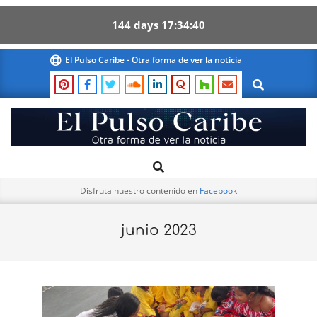
144
days
17
34
39
Skip
El Pulso Caribe - Otra forma de ver la noticia
to
Search
content
El
Search
Primary
Pulso
Navigation
Caribe
Disfruta nuestro contenido en
Facebook
Menu
junio 2023