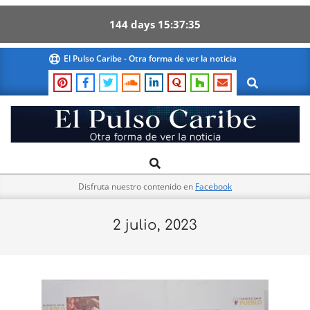
144
days
15
37
34
Skip
El Pulso Caribe - Otra forma de ver la noticia
to
Search
content
El
Search
Primary
Pulso
Navigation
Caribe
Disfruta nuestro contenido en
Facebook
Menu
2 julio, 2023