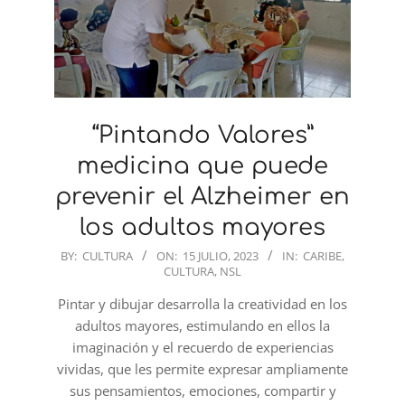
“Pintando Valores”
medicina que puede
prevenir el Alzheimer en
los adultos mayores
2023-
BY:
CULTURA
ON:
15 JULIO, 2023
IN:
CARIBE
,
CULTURA
,
NSL
07-
15
Pintar y dibujar desarrolla la creatividad en los
adultos mayores, estimulando en ellos la
imaginación y el recuerdo de experiencias
vividas, que les permite expresar ampliamente
sus pensamientos, emociones, compartir y