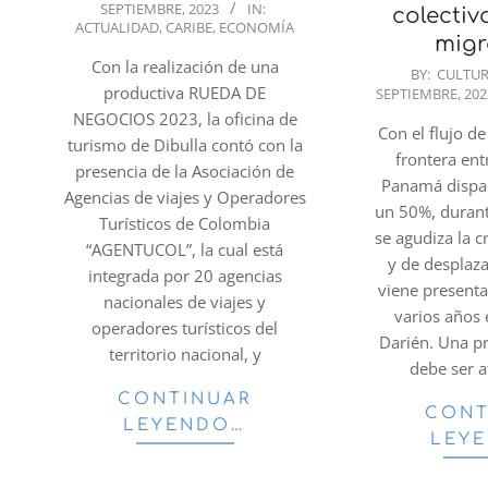
SEPTIEMBRE, 2023
IN:
09-
colectiv
ACTUALIDAD
,
CARIBE
,
ECONOMÍA
27
migr
Con la realización de una
2023-
BY:
CULTU
productiva RUEDA DE
SEPTIEMBRE, 202
09-
NEGOCIOS 2023, la oficina de
27
Con el flujo d
turismo de Dibulla contó con la
frontera en
presencia de la Asociación de
Panamá dispa
Agencias de viajes y Operadores
un 50%, durant
Turísticos de Colombia
se agudiza la c
“AGENTUCOL”, la cual está
y de desplaz
integrada por 20 agencias
viene present
nacionales de viajes y
varios años 
operadores turísticos del
Darién. Una p
territorio nacional, y
debe ser 
CONTINUAR
CONT
LEYENDO…
LEY