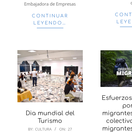
Embajadora de Empresas
CONT
CONTINUAR
LEY
LEYENDO…
Esfuerzos
por
Dia mundial del
migrante
Turismo
colectiv
2023-
migrante
BY:
CULTURA
ON:
27