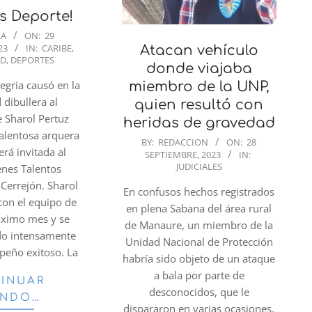
es Deporte!
RA
ON:
29
23
IN:
CARIBE
,
Atacan vehículo
AD
,
DEPORTES
donde viajaba
egría causó en la
miembro de la UNP,
dibullera al
quien resultó con
e Sharol Pertuz
heridas de gravedad
talentosa arquera
2023-
BY:
REDACCION
ON:
28
erá invitada al
SEPTIEMBRE, 2023
IN:
09-
JUDICIALES
enes Talentos
28
Cerrejón. Sharol
En confusos hechos registrados
con el equipo de
en plena Sabana del área rural
óximo mes y se
de Manaure, un miembro de la
do intensamente
Unidad Nacional de Protección
peño exitoso. La
habría sido objeto de un ataque
a bala por parte de
INUAR
desconocidos, que le
ENDO…
dispararon en varias ocasiones,