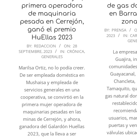
primera operadora
de gas do
de maquinaria
en Barra
pesada en Cerrejón,
zona
ganó el premio
2023-
BY:
PRENSA
O
2023
IN:
CAR
09-
HuEllas 2023
GEN
28
2023-
BY:
REDACCION
ON:
28
SEPTIEMBRE, 2023
IN:
CRÓNICA
,
La empresa
09-
GENERALES
Guajira, i
28
comunidades
Marilsa Ortiz, no lo podía creer.
Guayacanal, 
De ser empleada doméstica en
Chancleta, 
Mushaisa y empleada de
Tamaquito, que
servicios generales en una
gas natural dom
cooperativa, se convirtió en la
restablecido
primera mujer operadora de
recomienda
maquinarias pesadas en las
usuarios, ma
minas de Cerrejón, y ahora,
puertas y ven
ganadora del Galardón Huellas
válvulas ubica
2023, que la lleva a ser