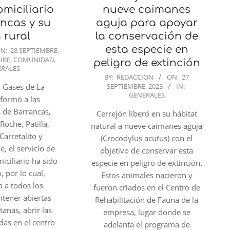
miciliario
nueve caimanes
ncas y su
aguja para apoyar
 rural
la conservación de
esta especie en
N:
28 SEPTIEMBRE,
IBE
,
COMUNIDAD
,
peligro de extinción
ERALES
2023-
BY:
REDACCION
ON:
27
 Gases de La
SEPTIEMBRE, 2023
IN:
09-
GENERALES
nformó a las
27
 de Barrancas,
Cerrejón liberó en su hábitat
Roche, Patilla,
natural a nueve caimanes aguja
Carretalito y
(Crocodylus acutus) con el
, el servicio de
objetivo de conservar esta
iciliario ha sido
especie en peligro de extinción.
, por lo cual,
Estos animales nacieron y
 a todos los
fueron criados en el Centro de
ntener abiertas
Rehabilitación de Fauna de la
tanas, abrir las
empresa, lugar donde se
das en el centro
adelanta el programa de