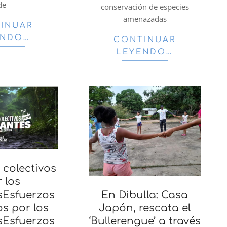
de
conservación de especies
amenazadas
INUAR
ENDO…
CONTINUAR
LEYENDO…
 colectivos
 los
En Dibulla: Casa
sEsfuerzos
Japón, rescata el
os por los
‘Bullerengue’ a través
sEsfuerzos