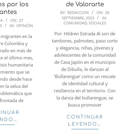
de Valorarte
os por los
2023-
antes
BY:
REDACCION
ON:
26
SEPTIEMBRE, 2023
IN:
09-
RA
ON:
27
COMUNIDAD
,
SOCIALES
26
3
IN:
OPINIÓN
Por: Hildren Estrada Al son de
e migrantes en la
tambores, palmoteo, paso corto
tre Colombia y
y elegancia, niñas, jóvenes y
rado en más de
adolescentes de la comunidad
e el último mes,
de Casa Japón en el municipio
risis humanitaria
de Dibulla, le danzan al
amiento que se
‘Bullarengue’ como un rescate
ando desde hace
de identidad cultural y
en la selva del
resiliencia en el territorio. Con
roblemática que
la danza del bullarengue, se
afrontada de
busca promover
INUAR
CONTINUAR
ENDO…
LEYENDO…