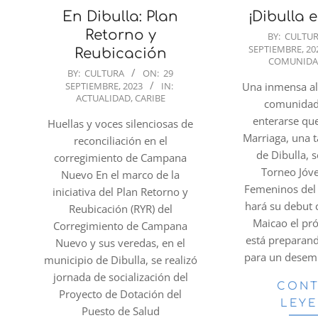
En Dibulla: Plan
¡Dibulla 
Retorno y
2023-
BY:
CULTU
SEPTIEMBRE, 20
09-
Reubicación
COMUNID
29
2023-
BY:
CULTURA
ON:
29
SEPTIEMBRE, 2023
IN:
Una inmensa al
09-
ACTUALIDAD
,
CARIBE
comunidad 
29
enterarse qu
Huellas y voces silenciosas de
Marriaga, una 
reconciliación en el
de Dibulla, s
corregimiento de Campana
Torneo Jóv
Nuevo En el marco de la
Femeninos del 
iniciativa del Plan Retorno y
hará su debut 
Reubicación (RYR) del
Maicao el pr
Corregimiento de Campana
está preparan
Nuevo y sus veredas, en el
para un desem
municipio de Dibulla, se realizó
jornada de socialización del
CONT
Proyecto de Dotación del
LEY
Puesto de Salud