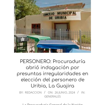
PERSONERO: Procuraduría
abrió indagación por
presuntas irregularidades en
elección del personero de
Uribia, La Guajira
2024-
BY:
REDACCION
ON:
26 JUNIO, 2024
IN:
GENERALES
06-
26
La Procuraduría General de la Nación