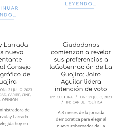
LEYENDO…
INUAR
ENDO…
y Larrada
Ciudadanos
os nueva
comienzan a revelar
entante
sus preferencias a
al Consejo
laGobernación de La
gráfico de
Guajira: Jairo
uajira
Aguilar lidera
intención de voto
ON:
31 JULIO, 2023
DAD
,
CARIBE
,
CINE
,
2023-
BY:
CULTURA
ON:
31 JULIO, 2023
A
,
OPINIÓN
IN:
CARIBE
,
POLÍTICA
07-
dministradora de
31
A 3 meses de la jornada
rzulay Larrada
democrática para elegir al
 elegida hoy en
nuevo gobernador de La