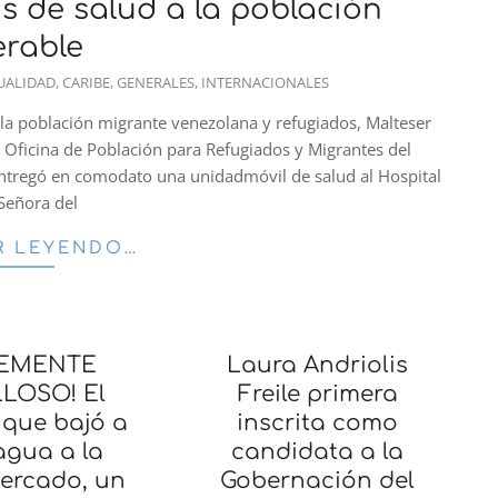
os de salud a la población
erable
UALIDAD
,
CARIBE
,
GENERALES
,
INTERNACIONALES
la población migrante venezolana y refugiados, Malteser
a Oficina de Población para Refugiados y Migrantes del
ntregó en comodato una unidadmóvil de salud al Hospital
Señora del
R LEYENDO…
LEMENTE
Laura Andriolis
LOSO! El
Freile primera
 que bajó a
inscrita como
agua a la
candidata a la
Cercado, un
Gobernación del