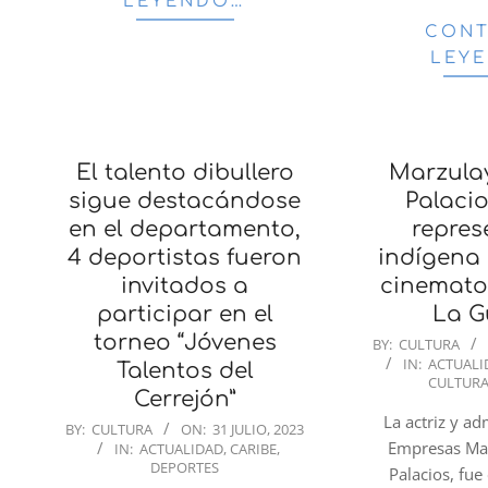
LEYENDO…
CONT
LEY
El talento dibullero
Marzula
sigue destacándose
Palaci
en el departamento,
repres
4 deportistas fueron
indígena 
invitados a
cinemato
participar en el
La G
torneo “Jóvenes
2023-
BY:
CULTURA
IN:
ACTUALI
07-
Talentos del
CULTUR
31
Cerrejón”
La actriz y a
2023-
BY:
CULTURA
ON:
31 JULIO, 2023
Empresas Ma
IN:
ACTUALIDAD
,
CARIBE
,
07-
DEPORTES
Palacios, fue
31