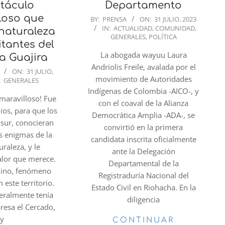
táculo
Departamento
loso que
2023-
BY:
PRENSA
ON:
31 JULIO, 2023
IN:
ACTUALIDAD
,
COMUNIDAD
,
07-
 naturaleza
GENERALES
,
POLÍTICA
31
itantes del
La abogada wayuu Laura
a Guajira
Andriolis Freile, avalada por el
ON:
31 JULIO,
movimiento de Autoridades
:
GENERALES
Indígenas de Colombia -AICO-, y
maravilloso! Fue
con el coaval de la Alianza
ios, para que los
Democrática Amplia -ADA-, se
 sur, conocieran
convirtió en la primera
s enigmas de la
candidata inscrita oficialmente
raleza, y le
ante la Delegación
alor que merece.
Departamental de la
llino, fenómeno
Registraduría Nacional del
este territorio.
Estado Civil en Riohacha. En la
teralmente tenía
diligencia
presa el Cercado,
y
CONTINUAR