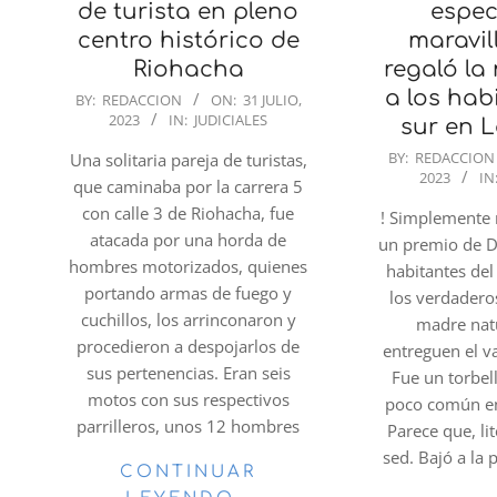
de turista en pleno
espec
centro histórico de
maravil
Riohacha
regaló la
2023-
a los hab
BY:
REDACCION
ON:
31 JULIO,
2023
IN:
JUDICIALES
07-
sur en L
31
2023-
BY:
REDACCION
Una solitaria pareja de turistas,
2023
IN
07-
que caminaba por la carrera 5
31
con calle 3 de Riohacha, fue
! Simplemente 
atacada por una horda de
un premio de D
hombres motorizados, quienes
habitantes del
portando armas de fuego y
los verdadero
cuchillos, los arrinconaron y
madre natu
procedieron a despojarlos de
entreguen el v
sus pertenencias. Eran seis
Fue un torbe
motos con sus respectivos
poco común en 
parrilleros, unos 12 hombres
Parece que, li
sed. Bajó a la 
CONTINUAR