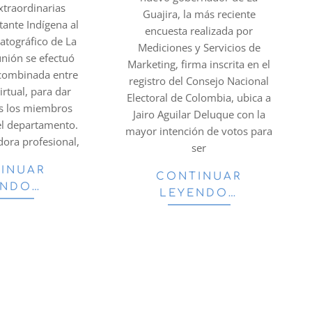
xtraordinarias
Guajira, la más reciente
ante Indígena al
encuesta realizada por
atográfico de La
Mediciones y Servicios de
unión se efectuó
Marketing, firma inscrita en el
combinada entre
registro del Consejo Nacional
irtual, para dar
Electoral de Colombia, ubica a
os los miembros
Jairo Aguilar Deluque con la
el departamento.
mayor intención de votos para
ora profesional,
ser
INUAR
CONTINUAR
ENDO…
LEYENDO…