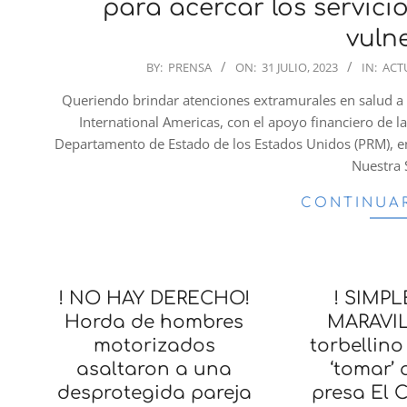
para acercar los servici
vuln
2023-
BY:
PRENSA
ON:
31 JULIO, 2023
IN:
ACT
07-
Queriendo brindar atenciones extramurales en salud a 
31
International Americas, con el apoyo financiero de l
Departamento de Estado de los Estados Unidos (PRM), e
Nuestra 
CONTINUA
! NO HAY DERECHO!
! SIMP
Horda de hombres
MARAVIL
motorizados
torbellino
asaltaron a una
‘tomar’ 
desprotegida pareja
presa El 