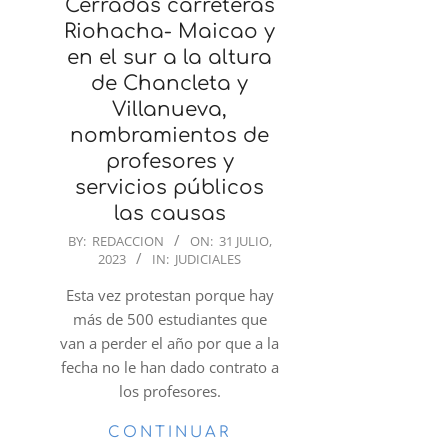
Cerradas carreteras
Riohacha- Maicao y
en el sur a la altura
de Chancleta y
Villanueva,
nombramientos de
profesores y
servicios públicos
las causas
2023-
BY:
REDACCION
ON:
31 JULIO,
2023
IN:
JUDICIALES
07-
31
Esta vez protestan porque hay
más de 500 estudiantes que
van a perder el año por que a la
fecha no le han dado contrato a
los profesores.
CONTINUAR