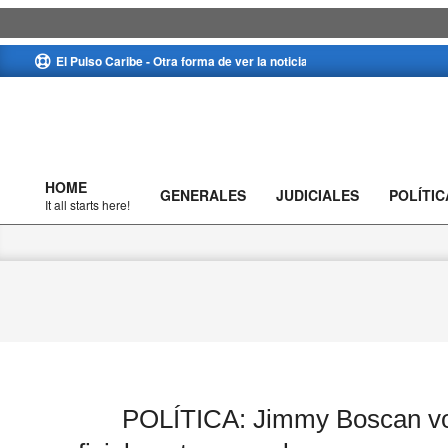
Skip
El Pulso Caribe - Otra forma de ver la noticia
to
content
HOME
GENERALES
JUDICIALES
POLÍTIC
Primary
It all starts here!
Navigation
Menu
POLÍTICA: Jimmy Boscan volv