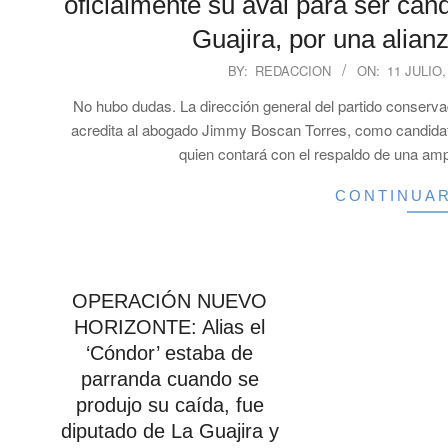
oficialmente su aval para ser can
Guajira, por una alian
2023-
BY:
REDACCION
ON:
11 JULIO,
07-
No hubo dudas. La dirección general del partido conserva
11
acredita al abogado Jimmy Boscan Torres, como candidato
quien contará con el respaldo de una ampl
CONTINUA
OPERACIÓN NUEVO
HORIZONTE: Alias el
‘Cóndor’ estaba de
parranda cuando se
produjo su caída, fue
diputado de La Guajira y