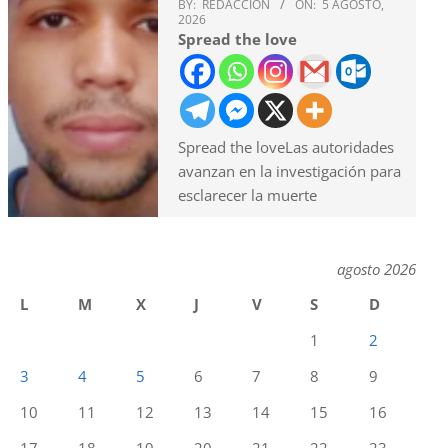
BY:
REDACCION
ON:
5 AGOSTO,
2026
Spread the love
Spread the loveLas autoridades
avanzan en la investigación para
esclarecer la muerte
agosto 2026
L
M
X
J
V
S
D
1
2
3
4
5
6
7
8
9
10
11
12
13
14
15
16
17
18
19
20
21
22
23