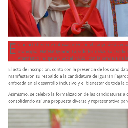
E
n un acto lleno de entusiasmo y con el apoyo de diverso
municipio, Nat Nat Iguarán Fajardo formalizó su candi
Alternativo Indígena y Social (MAIS), con la bandera de l
El acto de inscripción, contó con la presencia de los candidat
manifestaron su respaldo a la candidatura de Iguarán Fajar
enfocada en el desarrollo inclusivo y el bienestar de toda la
Asimismo, se celebró la formalización de las candidaturas a c
consolidando así una propuesta diversa y representativa par