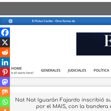
Skip
El Pulso Caribe - Otra forma de ver la noticia
El Pulso Caribe - Otr
to
content
El
Pulso
HOME
GENERALES
JUDICIALES
Caribe
POLÍTICA
Primary
It all starts here!
Navigation
Menu
Nat Nat Iguarán Fajardo inscribió s
por el MAIS, con la bandera 