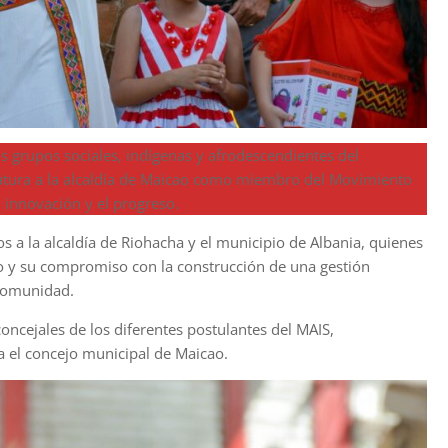
s grupos sociales, indígenas y afrodescendientes del
datura a la alcaldía de Maicao como miembro del Movimiento
a innovación y el progreso.
os a la alcaldía de Riohacha y el municipio de Albania, quienes
do y su compromiso con la construcción de una gestión
 comunidad.
oncejales de los diferentes postulantes del MAIS,
a el concejo municipal de Maicao.