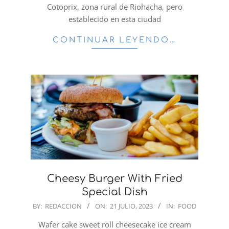
Cotoprix, zona rural de Riohacha, pero
establecido en esta ciudad
CONTINUAR LEYENDO…
Cheesy Burger With Fried
Special Dish
2023-
BY:
REDACCION
ON:
21 JULIO, 2023
IN:
FOOD
07-
Wafer cake sweet roll cheesecake ice cream