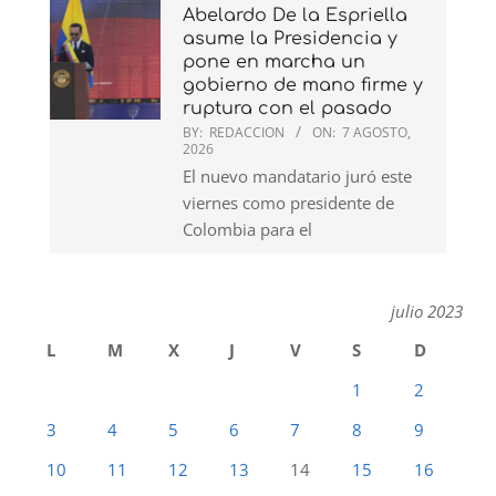
Abelardo De la Espriella
asume la Presidencia y
pone en marcha un
gobierno de mano firme y
ruptura con el pasado
BY:
REDACCION
ON:
7 AGOSTO,
2026
El nuevo mandatario juró este
viernes como presidente de
Colombia para el
julio 2023
L
M
X
J
V
S
D
1
2
3
4
5
6
7
8
9
10
11
12
13
14
15
16