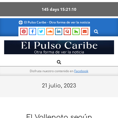
145
days
15
21
10
Skip
El Pulso Caribe - Otra forma de ver la noticia
to
Search
content
El
Search
Primary
Pulso
Navigation
Caribe
Disfruta nuestro contenido en
Facebook
Menu
21 julio, 2023
El Vallenato según