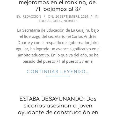
mejoramos en el ranking, del
71, bajamos al 37
2024-
BY:
REDACCION
ON:
26 SEPTIEMBRE, 2024
IN:
EDUCACION
,
GENERALES
09-
26
La Secretaría de Educación de La Guajira, bajo
el liderazgo del secretario (e) Carlos Andrés
Duarte y con el respaldo del gobernador Jairo
Aguilar, ha logrado un avance significativo en el
ámbito educativo. En lo que va del año, se ha
pasado del puesto 71 al puesto 37 en el
CONTINUAR LEYENDO…
ESTABA DESAYUNANDO: Dos
sicarios asesinan a joven
ayudante de construcción en