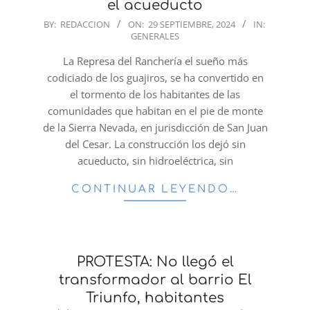
el acueducto
2024-
BY:
REDACCION
ON:
29 SEPTIEMBRE, 2024
IN:
GENERALES
09-
29
La Represa del Ranchería el sueño más
codiciado de los guajiros, se ha convertido en
el tormento de los habitantes de las
comunidades que habitan en el pie de monte
de la Sierra Nevada, en jurisdicción de San Juan
del Cesar. La construcción los dejó sin
acueducto, sin hidroeléctrica, sin
CONTINUAR LEYENDO…
PROTESTA: No llegó el
transformador al barrio El
Triunfo, habitantes