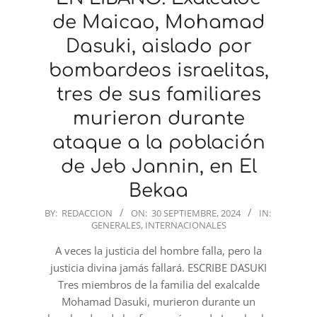
de Maicao, Mohamad
Dasuki, aislado por
bombardeos israelitas,
tres de sus familiares
murieron durante
ataque a la población
de Jeb Jannin, en El
Bekaa
2024-
BY:
REDACCION
ON:
30 SEPTIEMBRE, 2024
IN:
GENERALES
,
INTERNACIONALES
09-
30
A veces la justicia del hombre falla, pero la
justicia divina jamás fallará. ESCRIBE DASUKI
Tres miembros de la familia del exalcalde
Mohamad Dasuki, murieron durante un