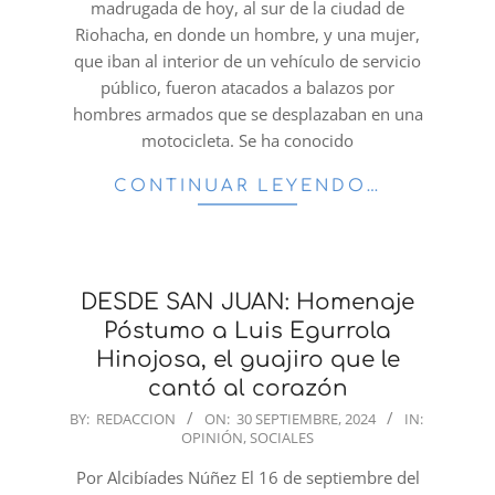
madrugada de hoy, al sur de la ciudad de
Riohacha, en donde un hombre, y una mujer,
que iban al interior de un vehículo de servicio
público, fueron atacados a balazos por
hombres armados que se desplazaban en una
motocicleta. Se ha conocido
CONTINUAR LEYENDO…
DESDE SAN JUAN: Homenaje
Póstumo a Luis Egurrola
Hinojosa, el guajiro que le
cantó al corazón
2024-
BY:
REDACCION
ON:
30 SEPTIEMBRE, 2024
IN:
OPINIÓN
,
SOCIALES
09-
30
Por Alcibíades Núñez El 16 de septiembre del