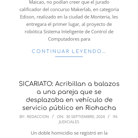
Maicao, no podían creer que el jurado
calificador del concurso Makerlab, en categoría
Edison, realizado en la ciudad de Monteria, les
entregara el primer lugar, al proyecto de
robótica Sistema Inteligente de Control de
Computadores para
CONTINUAR LEYENDO…
SICARIATO: Acribillan a balazos
a una pareja que se
desplazaba en vehículo de
servicio público en Riohacha
2024-
BY:
REDACCION
ON:
30 SEPTIEMBRE, 2024
IN:
JUDICIALES
09-
30
Un doble homicidio se registró en la