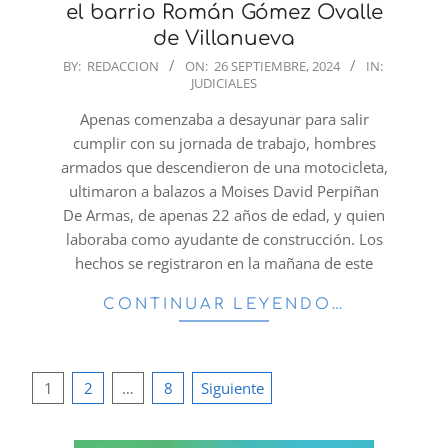
el barrio Román Gómez Ovalle
de Villanueva
2024-
BY:
REDACCION
ON:
26 SEPTIEMBRE, 2024
IN:
JUDICIALES
09-
26
Apenas comenzaba a desayunar para salir
cumplir con su jornada de trabajo, hombres
armados que descendieron de una motocicleta,
ultimaron a balazos a Moises David Perpiñan
De Armas, de apenas 22 años de edad, y quien
laboraba como ayudante de construcción. Los
hechos se registraron en la mañana de este
CONTINUAR LEYENDO…
Paginación
1
2
…
8
Siguiente
de