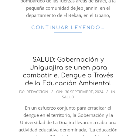
bombardeo de las fuerzas áreas de Israel, a la
pequeña comunidad de Jeb Jannin, en el
departamento de El Bekaa, en el Líbano,
CONTINUAR LEYENDO…
SALUD: Gobernación y
Uniguajira se unen para
combatir el Dengue a Través
de la Educación Ambiental
2024-
BY:
REDACCION
ON:
30 SEPTIEMBRE, 2024
IN:
SALUD
09-
30
En un esfuerzo conjunto para erradicar el
dengue en el territorio, la Gobernación y la
Universidad de La Guajira llevaron a cabo una
actividad educativa denominada, “La educación