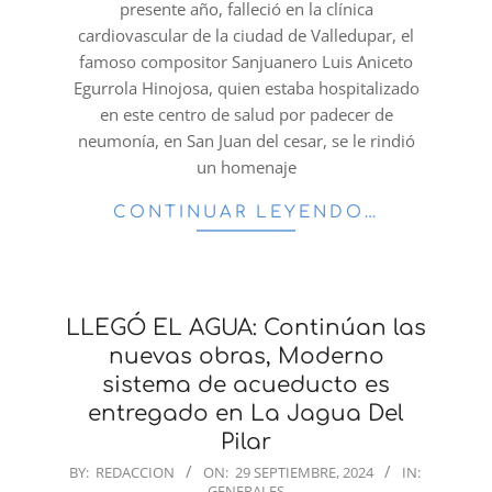
presente año, falleció en la clínica
cardiovascular de la ciudad de Valledupar, el
famoso compositor Sanjuanero Luis Aniceto
Egurrola Hinojosa, quien estaba hospitalizado
en este centro de salud por padecer de
neumonía, en San Juan del cesar, se le rindió
un homenaje
CONTINUAR LEYENDO…
LLEGÓ EL AGUA: Continúan las
nuevas obras, Moderno
sistema de acueducto es
entregado en La Jagua Del
Pilar
2024-
BY:
REDACCION
ON:
29 SEPTIEMBRE, 2024
IN:
GENERALES