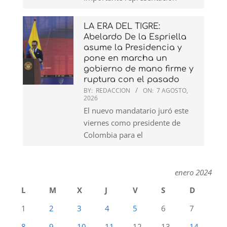
LA ERA DEL TIGRE:
Abelardo De la Espriella
asume la Presidencia y
pone en marcha un
gobierno de mano firme y
ruptura con el pasado
BY:
REDACCION
ON:
7 AGOSTO,
2026
El nuevo mandatario juró este
viernes como presidente de
Colombia para el
enero 2024
L
M
X
J
V
S
D
1
2
3
4
5
6
7
8
9
10
11
12
13
14