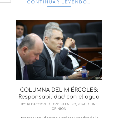
CONTINUAR LEYENDO…
COLUMNA DEL MIÉRCOLES:
Responsabilidad con el agua
2024-
BY:
REDACCION
ON:
31 ENERO, 2024
IN:
OPINIÓN
01-
31
Por José David Name CardozoSenador de la