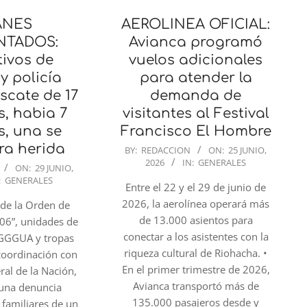
ANES
AEROLINEA OFICIAL:
NTADOS:
Avianca programó
ivos de
vuelos adicionales
 y policía
para atender la
scate de 17
demanda de
, habia 7
visitantes al Festival
, una se
Francisco El Hombre
ra herida
2026-
BY:
REDACCION
ON:
25 JUNIO,
2026
IN:
GENERALES
06-
ON:
29 JUNIO,
:
GENERALES
25
Entre el 22 y el 29 de junio de
2026, la aerolínea operará más
 de la Orden de
de 13.000 asientos para
06”, unidades de
conectar a los asistentes con la
 GGGUA y tropas
riqueza cultural de Riohacha. •
coordinación con
En el primer trimestre de 2026,
eral de la Nación,
Avianca transportó más de
 una denuncia
135.000 pasajeros desde y
 familiares de un