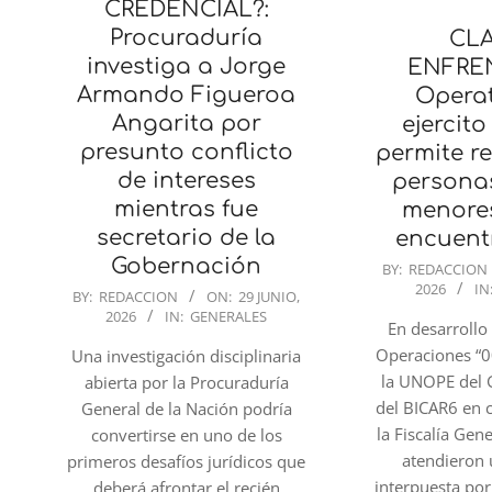
CREDENCIAL?:
Procuraduría
CL
investiga a Jorge
ENFRE
Armando Figueroa
Operat
Angarita por
ejercito
presunto conflicto
permite re
de intereses
personas
mientras fue
menores
secretario de la
encuent
Gobernación
2026-
BY:
REDACCION
2026
IN
06-
2026-
BY:
REDACCION
ON:
29 JUNIO,
2026
IN:
GENERALES
29
06-
En desarrollo
29
Operaciones “0
Una investigación disciplinaria
la UNOPE del
abierta por la Procuraduría
del BICAR6 en 
General de la Nación podría
la Fiscalía Gen
convertirse en uno de los
atendieron
primeros desafíos jurídicos que
interpuesta por
deberá afrontar el recién