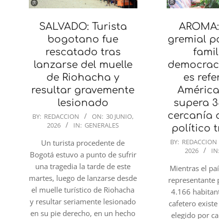
SALVADO: Turista
AROMA: 
bogotano fue
gremial p
rescatado tras
famil
lanzarse del muelle
democraci
de Riohacha y
es refe
resultar gravemente
América
lesionado
supera 3
2026-
cercanía 
BY:
REDACCION
ON:
30 JUNIO,
2026
IN:
GENERALES
06-
político 
30
2026-
BY:
REDACCION
Un turista procedente de
2026
IN
06-
Bogotá estuvo a punto de sufrir
30
una tragedia la tarde de este
Mientras el pa
martes, luego de lanzarse desde
representante 
el muelle turístico de Riohacha
4.166 habitant
y resultar seriamente lesionado
cafetero existe
en su pie derecho, en un hecho
elegido por c