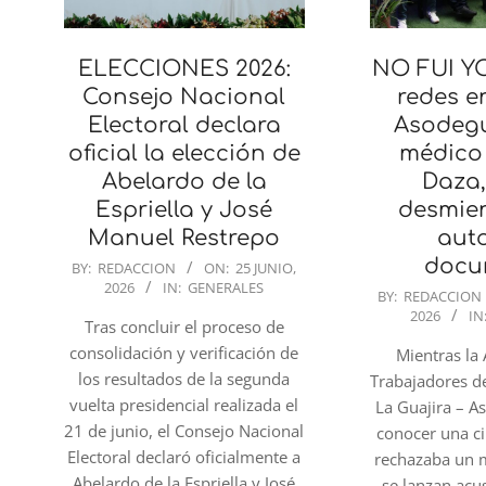
ELECCIONES 2026:
NO FUI Y
Consejo Nacional
redes e
Electoral declara
Asodegu
oficial la elección de
médico
Abelardo de la
Daza,
Espriella y José
desmien
Manuel Restrepo
auto
2026-
docu
BY:
REDACCION
ON:
25 JUNIO,
2026
IN:
GENERALES
06-
2026-
BY:
REDACCION
25
2026
IN
06-
Tras concluir el proceso de
24
consolidación y verificación de
Mientras la
los resultados de la segunda
Trabajadores d
vuelta presidencial realizada el
La Guajira – A
21 de junio, el Consejo Nacional
conocer una c
Electoral declaró oficialmente a
rechazaba un
Abelardo de la Espriella y José
se lanzan acu