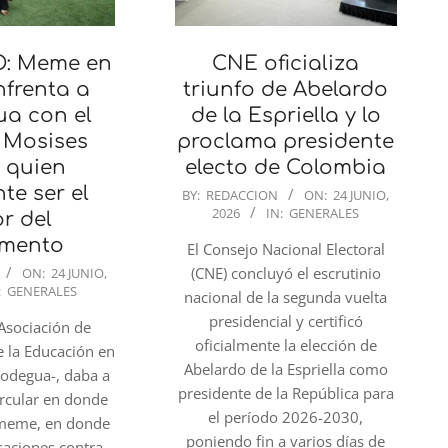
O: Meme en
CNE oficializa
nfrenta a
triunfo de Abelardo
a con el
de la Espriella y lo
 Mosises
proclama presidente
 quien
electo de Colombia
te ser el
2026-
BY:
REDACCION
ON:
24 JUNIO,
2026
IN:
GENERALES
06-
r del
24
mento
El Consejo Nacional Electoral
(CNE) concluyó el escrutinio
ON:
24 JUNIO,
:
GENERALES
nacional de la segunda vuelta
presidencial y certificó
 Asociación de
oficialmente la elección de
e la Educación en
Abelardo de la Espriella como
sodegua-, daba a
presidente de la República para
ircular en donde
el período 2026-2030,
 meme, en donde
poniendo fin a varios días de
saciones contra