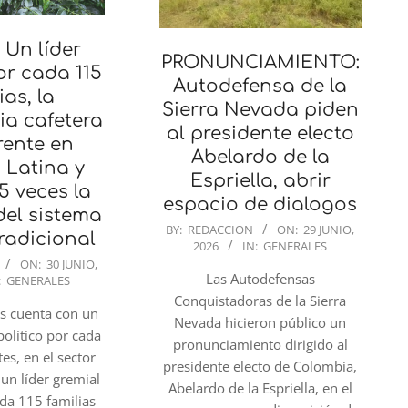
Un líder
PRONUNCIAMIENTO:
or cada 115
Autodefensa de la
ias, la
Sierra Nevada piden
a cafetera
al presidente electo
rente en
Abelardo de la
 Latina y
Espriella, abrir
5 veces la
espacio de dialogos
del sistema
2026-
BY:
REDACCION
ON:
29 JUNIO,
tradicional
2026
IN:
GENERALES
06-
ON:
30 JUNIO,
29
Las Autodefensas
:
GENERALES
Conquistadoras de la Sierra
ís cuenta con un
Nevada hicieron público un
político por cada
pronunciamiento dirigido al
es, en el sector
presidente electo de Colombia,
 un líder gremial
Abelardo de la Espriella, en el
ada 115 familias