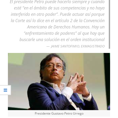
El presidente Petro puede hacerlo siempre y cuando
esté “en el ámbito de sus competencias y no haya
interferido en otro poder”. Puede actuar así porque
la Corte así lo dice en el artículo 2 de la Convención
Americana de Derechos Humanos. Hay un
“enfrentamiento de poderes” al que hay que
buscarle una solución en el orden institucional
JAIME SANTOFIMIO, EXMAGISTRADO
Presidente Gustavo Petro Urrego