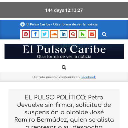
144
days
12
13
26
Skip
El Pulso Caribe - Otra forma de ver la noticia
to
Search
content
El
Search
Primary
Pulso
Navigation
Caribe
Disfruta nuestro contenido en
Facebook
Menu
EL PULSO POLÍTICO: Petro
devuelve sin firmar, solicitud de
suspensión a alcalde José
Ramiro Bermúdez, quien se alista
a regresar a su despacho