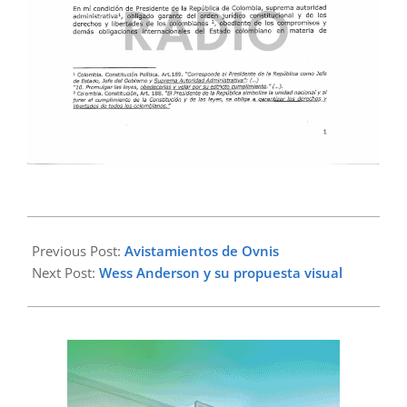
2023-
07-
Previous Post:
Avistamientos de Ovnis
27
Next Post:
Wess Anderson y su propuesta visual