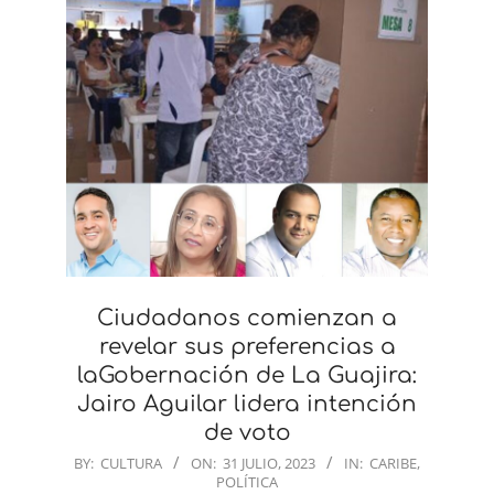
Ciudadanos comienzan a
revelar sus preferencias a
laGobernación de La Guajira:
Jairo Aguilar lidera intención
de voto
2023-
BY:
CULTURA
ON:
31 JULIO, 2023
IN:
CARIBE
,
POLÍTICA
07-