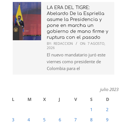
LA ERA DEL TIGRE:
Abelardo De la Espriella
asume la Presidencia y
pone en marcha un
gobierno de mano firme y
ruptura con el pasado
BY:
REDACCION
ON:
7 AGOSTO,
2026
El nuevo mandatario juró este
viernes como presidente de
Colombia para el
julio 2023
L
M
X
J
V
S
D
1
2
3
4
5
6
7
8
9