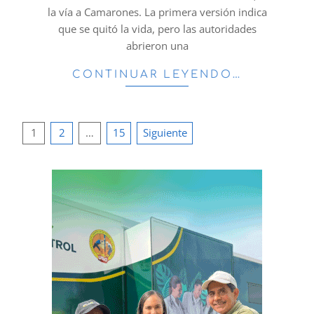
la vía a Camarones. La primera versión indica
que se quitó la vida, pero las autoridades
abrieron una
CONTINUAR LEYENDO…
Paginación
1
2
…
15
Siguiente
de
entradas