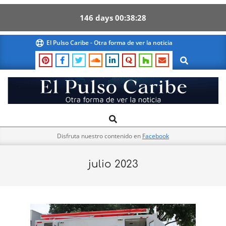
146
days
00
38
27
Skip
El Pulso Caribe - Otra forma de ver la noticia
to
Search
content
El
Search
Primary
Pulso
Navigation
Caribe
Disfruta nuestro contenido en
Facebook
Menu
julio 2023