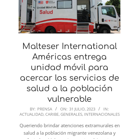
Malteser International
Américas entrega
unidad móvil para
acercar los servicios de
salud a la población
vulnerable
2023-
BY:
PRENSA
ON:
31 JULIO, 2023
IN:
ACTUALIDAD
,
CARIBE
,
GENERALES
,
INTERNACIONALES
07-
31
Queriendo brindar atenciones extramurales en
salud a la población migrante venezolana y