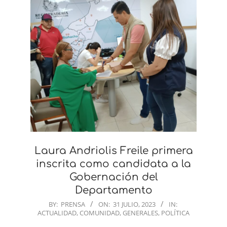
Laura Andriolis Freile primera
inscrita como candidata a la
Gobernación del
Departamento
2023-
BY:
PRENSA
ON:
31 JULIO, 2023
IN:
ACTUALIDAD
,
COMUNIDAD
,
GENERALES
,
POLÍTICA
07-