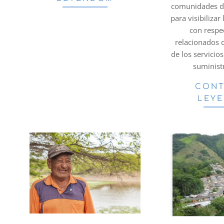
comunidades d
para visibiliza
con respe
relacionados 
de los servicio
suminist
CONT
LEY