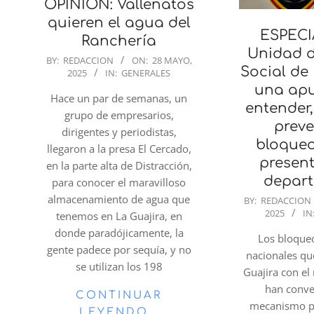
OPINIÓN: Vallenatos
quieren el agua del
ESPECI
Ranchería
Unidad d
2025-
BY:
REDACCION
ON:
28 MAYO,
Social de 
2025
IN:
GENERALES
05-
una apu
28
Hace un par de semanas, un
entender,
grupo de empresarios,
preve
dirigentes y periodistas,
bloqueo
llegaron a la presa El Cercado,
present
en la parte alta de Distracción,
depar
para conocer el maravilloso
2025-
almacenamiento de agua que
BY:
REDACCION
2025
IN
05-
tenemos en La Guajira, en
28
donde paradójicamente, la
Los bloqueo
gente padece por sequía, y no
nacionales qu
se utilizan los 198
Guajira con el 
han conve
CONTINUAR
mecanismo po
LEYENDO…