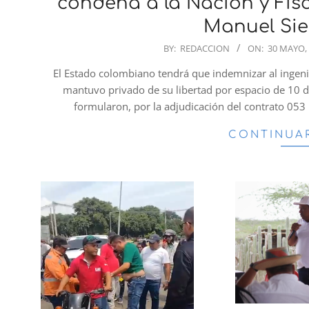
condena a la Nación y Fisca
Manuel Sie
2025-
BY:
REDACCION
ON:
30 MAYO,
05-
El Estado colombiano tendrá que indemnizar al ingenie
30
mantuvo privado de su libertad por espacio de 10 d
formularon, por la adjudicación del contrato 053
CONTINUA