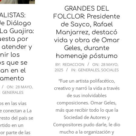
GRANDES DEL
ALISTAS:
FOLCLOR: Presidente
e Diálogo
de Sayco, Rafael
La Guajira:
Manjarrez, destacó
esta por
vida y obra de Omar
 atender y
Geles, durante
nir los
homenaje póstumo
s que se
2025-
BY:
REDACCION
ON:
28 MAYO,
2025
IN:
GENERALES
,
SOCIALES
an en el
05-
28
tamento
“Fue un artista polifacético,
ON:
28 MAYO,
creativo y narró la vida a través
:
GENERALES
de sus inolvidables
composiciones. Omar Geles,
s en las vías
más que recibir todo lo que la
e conectan a La
Sociedad de Autores y
resto del país se
Compositores pudo darle, le dio
rtido en un
mucho a la organización y
r parte de las