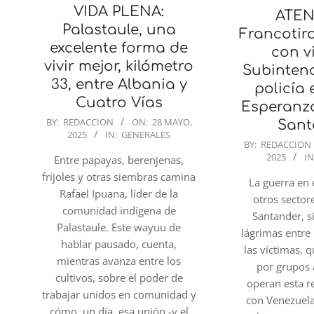
VIDA PLENA:
ATEN
Palastaule, una
Francotir
excelente forma de
con v
vivir mejor, kilómetro
Subintend
33, entre Albania y
policía
Cuatro Vías
Esperanza
2025-
BY:
REDACCION
ON:
28 MAYO,
Sant
2025
IN:
GENERALES
05-
2025-
BY:
REDACCION
28
2025
IN
05-
Entre papayas, berenjenas,
28
frijoles y otras siembras camina
La guerra en
Rafael Ipuana, líder de la
otros sector
comunidad indígena de
Santander, 
Palastaule. Este wayuu de
lágrimas entre 
hablar pausado, cuenta,
las víctimas, 
mientras avanza entre los
por grupos
cultivos, sobre el poder de
operan esta r
trabajar unidos en comunidad y
con Venezuela
cómo, un día, esa unión -y el