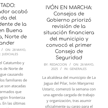
TADO:
IVÓN EN MARCHA:
ador acabó
Consejos de
ida del
Gobierno priorizó
ente de la
revisión de la
 en Buena
situación financiera
, Norte de
del municipio y
ander
convocó el primer
ON:
28 MAYO,
Consejo de
:
JUDICIALES
Seguridad
 el Catatumbo y
2025-
BY:
REDACCION
ON:
26 MAYO,
es de Norte de
2025
IN:
GENERALES
05-
sigue causando
26
La alcaldesa del municipio de La
los familiares de
Jagua del Pilar, Ivón Manjarrez
que son atacadas
Ustariz, comenzó la semana con
 armados que
una agenda cargada de trabajo
egión fronteriza
y organización, tras asumir
. En las últimas
oficialmente su cargo para el