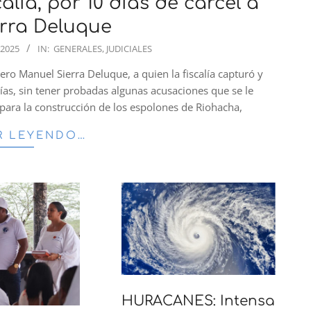
lía, por 10 días de cárcel a
rra Deluque
 2025
IN:
GENERALES
,
JUDICIALES
ro Manuel Sierra Deluque, a quien la fiscalía capturó y
ías, sin tener probadas algunas acusaciones que se le
 para la construcción de los espolones de Riohacha,
R LEYENDO…
HURACANES: Intensa