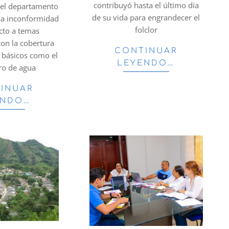
contribuyó hasta el último día
el departamento
de su vida para engrandecer el
r la inconformidad
folclor
cto a temas
con la cobertura
CONTINUAR
s básicos como el
LEYENDO…
ro de agua
INUAR
ENDO…