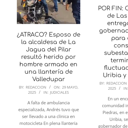
POR FIN:
de Las
entrega
gobernad
¿ATRACO? Esposo de
para 
la alcaldesa de La
cons
Jagua del Pilar
subesta
resultó herido por
termi
hombre armado en
fluctua
una llantería de
Uribia 
Valledupar
2025-
BY:
REDACCION
2025-
BY:
REDACCION
ON:
29 MAYO,
2025
IN
05-
2025
IN:
JUDICIALES
05-
28
En un enc
29
A falta de ambulancia
comunidad i
especializada, Andrés tuvo que
Piedras, en 
ser llevado a una clínica en
Uribia, s
motocicleta En plena llantería
gobernador de 