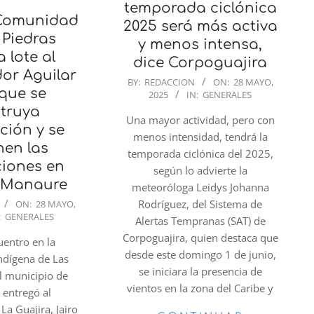
temporada ciclónica
 Comunidad
2025 será más activa
 Piedras
y menos intensa,
 lote al
dice Corpoguajira
or Aguilar
2025-
BY:
REDACCION
ON:
28 MAYO,
que se
2025
IN:
GENERALES
05-
truya
28
Una mayor actividad, pero con
ción y se
menos intensidad, tendrá la
nen las
temporada ciclónica del 2025,
ciones en
según lo advierte la
y Manaure
meteoróloga Leidys Johanna
Rodríguez, del Sistema de
ON:
28 MAYO,
:
GENERALES
Alertas Tempranas (SAT) de
Corpoguajira, quien destaca que
uentro en la
desde este domingo 1 de junio,
ndígena de Las
se iniciara la presencia de
el municipio de
vientos en la zona del Caribe y
e entregó al
La Guajira, Jairo