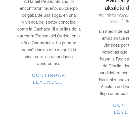
Radical y 
A Rafael Pelaez Solano, lo
alcaldía d
encontraron muerto, su cuerpo
2023-
colgaba de una soga, en una
BY:
REDACCION
2023
I
07-
vivienda del sector conocido
30
como la Cachaca III a orillas de la
En medio de apl
carretera Troncal del Caribe, en la
emoción fue r
vía a Camarones. La primera
Jiménez por 
versión indica que se quitó la
personas que
vida, pero las autoridades
hasta la Regist
abrieron una
de Dibulla, do
candidatura por
CONTINUAR
Radical y coava
LEYENDO…
Alcaldía de Dib
llegó acompañ
CONT
LEY