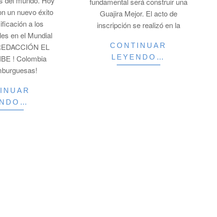
s del mundo. Hoy
fundamental será construir una
n un nuevo éxito
Guajira Mejor. El acto de
ificación a los
inscripción se realizó en la
les en el Mundial
CONTINUAR
. REDACCIÓN EL
LEYENDO…
E ! Colombia
mburguesas!
INUAR
ENDO…