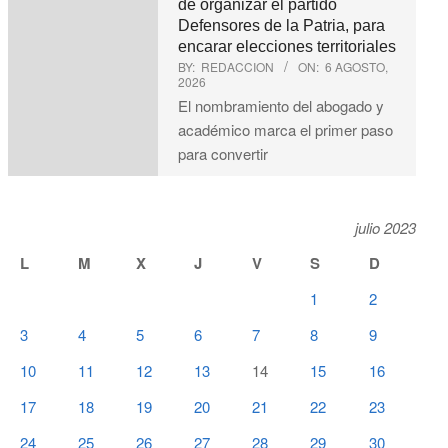
de organizar el partido
Defensores de la Patria, para
encarar elecciones territoriales
BY:
REDACCION
ON:
6 AGOSTO,
2026
El nombramiento del abogado y
académico marca el primer paso
para convertir
julio 2023
L
M
X
J
V
S
D
1
2
3
4
5
6
7
8
9
10
11
12
13
14
15
16
17
18
19
20
21
22
23
24
25
26
27
28
29
30