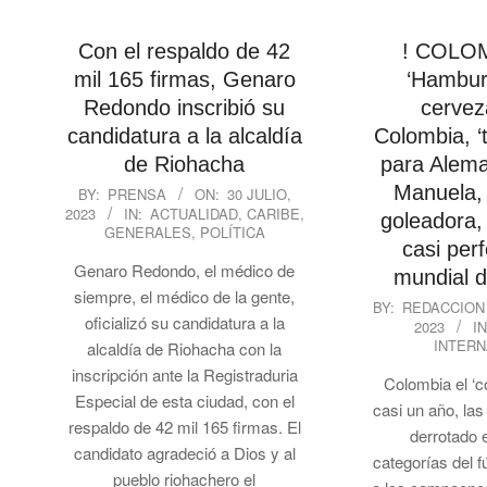
Con el respaldo de 42
! COLOM
mil 165 firmas, Genaro
‘Hambur
Redondo inscribió su
cervez
candidatura a la alcaldía
Colombia, ‘
de Riohacha
para Alema
2023-
Manuela, 
BY:
PRENSA
ON:
30 JULIO,
2023
IN:
ACTUALIDAD
,
CARIBE
,
07-
goleadora,
GENERALES
,
POLÍTICA
30
casi perf
Genaro Redondo, el médico de
mundial d
siempre, el médico de la gente,
2023-
BY:
REDACCION
oficializó su candidatura a la
2023
IN
07-
INTERN
alcaldía de Riohacha con la
30
inscripción ante la Registraduria
Colombia el ‘
Especial de esta ciudad, con el
casi un año, la
respaldo de 42 mil 165 firmas. El
derrotado 
candidato agradeció a Dios y al
categorías del f
pueblo riohachero el