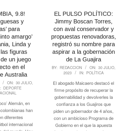
BIA, 9.8!
EL PULSO POLÍTICO:
guesas y
Jimmy Boscan Torres,
as’ para
con aval conservador y
tinto amargo’
propuestas renovadoras,
nia, Linda y
registró su nombre para
las figuras
aspirar a la gobernación
 de un juego
de La Guajira
2023-
ecto en el
BY:
REDACCION
ON:
30 JULIO,
2023
IN:
POLÍTICA
07-
e Australia
30
ON:
30 JULIO,
El abogado Maicaero destacó el
:
DEPORTE
firme propósito de recuperar la
ACIONAL
gobernabilidad y devolverles la
coco’ Alemán, en
confianza a los Guajiros que
s colombianas han
piden un gobernador de 4 años,
en diferentes
con un ambicioso Programa de
útbol internacional
Gobierno en el que la apuesta