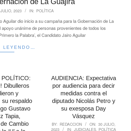
bernación de La Guajira
 JULIO, 2023
IN:
POLÍTICA
o Aguilar dio inicio a su campaña para la Gobernación de La
l apoyo unánime de personas provenientes de todos los
rimero la Palabra’, el Candidato Jairo Aguilar
R LEYENDO…
 POLÍTICO:
AUDIENCIA: Expectativa
 Dibulleros
por audiencia para decir
ieron y
medidas contra el
 su respaldo
diputado Nicolás Petro y
ogo Gustavo
su exesposa Day
z Tapia,
Vásquez
2023-
 de Cambio
BY:
REDACCION
ON:
30 JULIO,
2023
IN:
JUDICIALES
,
POLÍTICA
07-