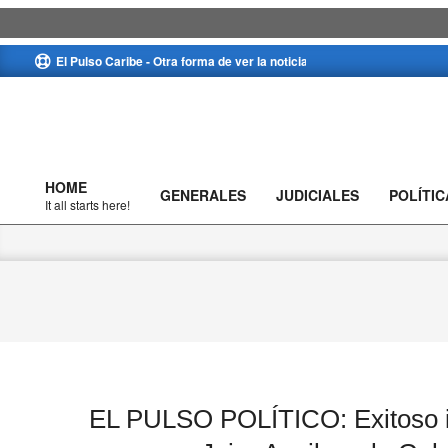
Skip
El Pulso Caribe - Otra forma de ver la noticia
to
content
HOME
GENERALES
JUDICIALES
POLÍTIC
Primary
It all starts here!
Navigation
Menu
EL PULSO POLÍTICO: Exitoso i