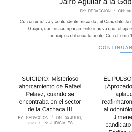
Jairo Aguilar a la Go
2023-
BY:
REDACCION
ON:
30
07-
Con un emotivo y contundente respaldo , el Candidato Jair
30
Guajira, con un acompañamiento masivo que refleja e
municipios del departamento. Con el lema ‘P
CONTINUA
SUICIDIO: Misterioso
EL PULSO
ahorcamiento de Rafael
¡Aprobado!
Pelaez, cuando se
aplaud
encontraba en el sector
reafirmaron
de la Cachaca III
al odontól
2023-
Jiméne
BY:
REDACCION
ON:
30 JULIO,
2023
IN:
JUDICIALES
07-
candidato
30