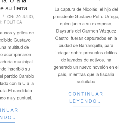
la ‘U’ a la
30
e su tierra
La captura de Nicolás, el hijo del
presidente Gustavo Petro Urrego,
ON:
30 JULIO,
N:
POLÍTICA
quien junto a su exesposa,
Daysuris del Carmen Vázquez
ausos y gritos de
Castro, fueran capturados en la
ecibido Gustavo
ciudad de Barranquilla, para
una multitud de
indagar sobre presuntos delitos
 lo acompañaron
de lavados de activos, ha
raduría municipal
generado un nuevo novelón en el
nde inscribió su
país, mientras que la fiscalía
 el partido Cambio
solicitaba
lado con la U a la
ulla.El candidato
CONTINUAR
ado muy puntual,
LEYENDO…
INUAR
ENDO…