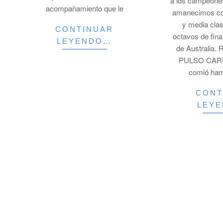
a los campeone
acompañamiento que le
amanecimos co
y media clas
CONTINUAR
octavos de fina
LEYENDO…
de Australia
PULSO CARIB
comió ha
CONT
LEY