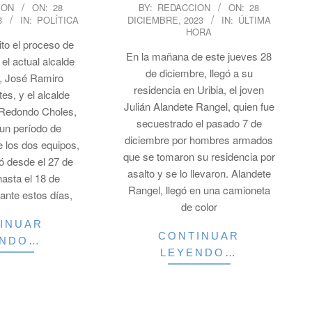
2023-
ION
ON:
28
BY:
REDACCION
ON:
28
3
IN:
POLÍTICA
DICIEMBRE, 2023
IN:
ÚLTIMA
12-
HORA
28
ito el proceso de
En la mañana de este jueves 28
el actual alcalde
de diciembre, llegó a su
, José Ramiro
residencia en Uribia, el joven
s, y el alcalde
Julián Alandete Rangel, quien fue
 Redondo Choles,
secuestrado el pasado 7 de
un período de
diciembre por hombres armados
e los dos equipos,
que se tomaron su residencia por
ó desde el 27 de
asalto y se lo llevaron. Alandete
asta el 18 de
Rangel, llegó en una camioneta
ante estos días,
de color
INUAR
CONTINUAR
ENDO…
LEYENDO…