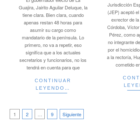
Jurisdicción Es
Guajira, Jairito Aguilar Deluque, la
(JEP) aceptó el
tiene clara. Bien clara, cuando
exrector de l
apenas restan 48 horas para
Córdoba, Vícto
asumir su cargo como
Pérez, como a
mandatario de la península. Lo
no integrante de
primero, no va a repetir, eso
por el homicidi
significa que a los actuales
a la rectoría, H
secretarios y funcionarios, no los
cometido en
tendrá en cuenta para que
CONT
CONTINUAR
LEY
LEYENDO…
Paginación
1
2
…
9
Siguiente
de
entradas