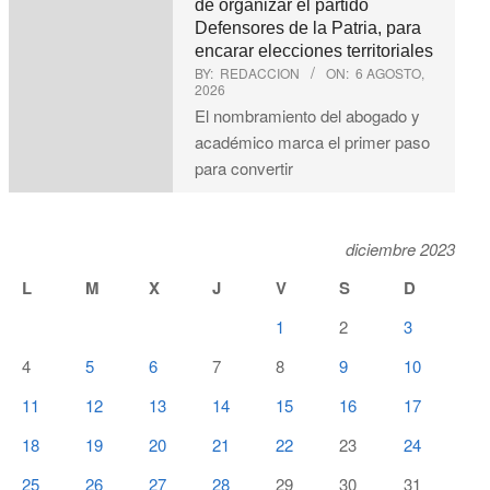
de organizar el partido
Defensores de la Patria, para
encarar elecciones territoriales
BY:
REDACCION
ON:
6 AGOSTO,
2026
El nombramiento del abogado y
académico marca el primer paso
para convertir
diciembre 2023
L
M
X
J
V
S
D
1
2
3
4
5
6
7
8
9
10
11
12
13
14
15
16
17
18
19
20
21
22
23
24
25
26
27
28
29
30
31