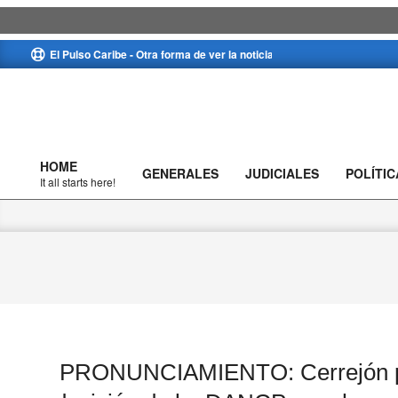
Skip
El Pulso Caribe - Otra forma de ver la noticia
to
content
HOME
GENERALES
JUDICIALES
POLÍTIC
Primary
It all starts here!
Navigation
Menu
PRONUNCIAMIENTO: Cerrejón pi