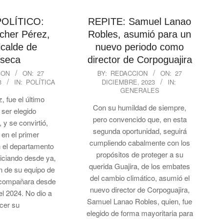
OLÍTICO:
REPITE: Samuel Lanao
cher Pérez,
Robles, asumió para un
calde de
nuevo periodo como
seca
director de Corpoguajira
2023-
ION
ON:
27
BY:
REDACCION
ON:
27
3
IN:
POLÍTICA
DICIEMBRE, 2023
IN:
12-
GENERALES
27
, fue el último
Con su humildad de siempre,
 ser elegido
pero convencido que, en esta
 y se convirtió,
segunda oportunidad, seguirá
 en el primer
cumpliendo cabalmente con los
 el departamento
propósitos de proteger a su
niciando desde ya,
querida Guajira, de los embates
n de su equipo de
del cambio climático, asumió el
 acompañara desde
nuevo director de Corpoguajira,
el 2024. No dio a
Samuel Lanao Robles, quien, fue
cer su
elegido de forma mayoritaria para