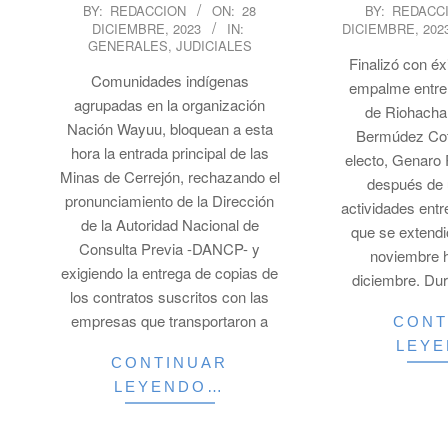
2023-
2023-
BY:
REDACCION
ON:
28
BY:
REDACC
DICIEMBRE, 2023
IN:
DICIEMBRE, 202
12-
12-
GENERALES
,
JUDICIALES
28
28
Finalizó con éx
Comunidades indígenas
empalme entre 
agrupadas en la organización
de Riohacha
Nación Wayuu, bloquean a esta
Bermúdez Cote
hora la entrada principal de las
electo, Genaro
Minas de Cerrejón, rechazando el
después de 
pronunciamiento de la Dirección
actividades entr
de la Autoridad Nacional de
que se extendi
Consulta Previa -DANCP- y
noviembre h
exigiendo la entrega de copias de
diciembre. Dur
los contratos suscritos con las
empresas que transportaron a
CONT
LEY
CONTINUAR
LEYENDO…