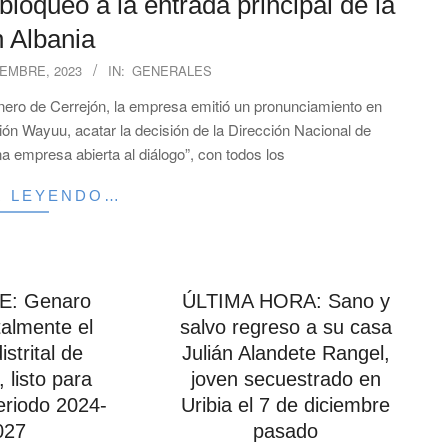
oqueo a la entrada principal de la
 Albania
IEMBRE, 2023
IN:
GENERALES
inero de Cerrejón, la empresa emitió un pronunciamiento en
ón Wayuu, acatar la decisión de la Dirección Nacional de
a empresa abierta al diálogo”, con todos los
R LEYENDO…
: Genaro
ÚLTIMA HORA: Sano y
talmente el
salvo regreso a su casa
istrital de
Julián Alandete Rangel,
 listo para
joven secuestrado en
periodo 2024-
Uribia el 7 de diciembre
027
pasado