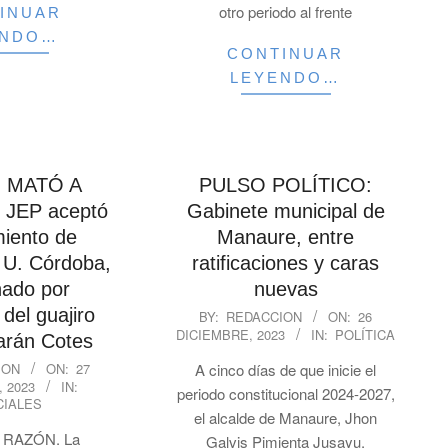
otro periodo al frente
INUAR
ENDO…
CONTINUAR
LEYENDO…
 MATÓ A
PULSO POLÍTICO:
JEP aceptó
Gabinete municipal de
iento de
Manaure, entre
 U. Córdoba,
ratificaciones y caras
ado por
nuevas
2023-
del guajiro
BY:
REDACCION
ON:
26
DICIEMBRE, 2023
IN:
POLÍTICA
12-
arán Cotes
26
ION
ON:
27
A cinco días de que inicie el
 2023
IN:
periodo constitucional 2024-2027,
CIALES
el alcalde de Manaure, Jhon
 RAZÓN. La
Galvis Pimienta Jusayu,