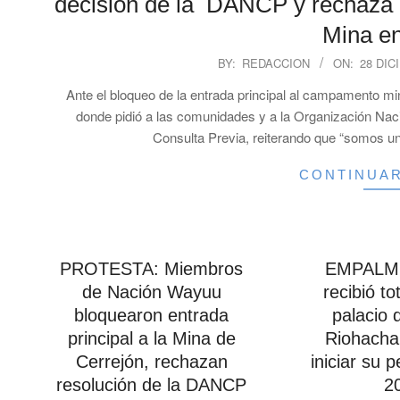
decisión de la DANCP y rechaza bl
Mina en
2023-
BY:
REDACCION
ON:
28 DIC
12-
Ante el bloqueo de la entrada principal al campamento m
28
donde pidió a las comunidades y a la Organización Naci
Consulta Previa, reiterando que “somos un
CONTINUA
PROTESTA: Miembros
EMPALME
de Nación Wayuu
recibió to
bloquearon entrada
palacio d
principal a la Mina de
Riohacha,
Cerrejón, rechazan
iniciar su 
resolución de la DANCP
2