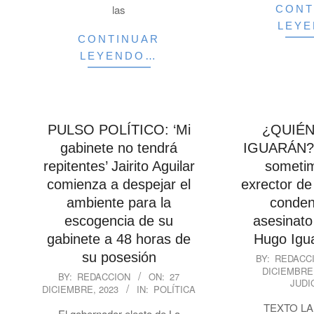
las
CONT
LEY
CONTINUAR
LEYENDO…
PULSO POLÍTICO: ‘Mi
¿QUIÉN
gabinete no tendrá
IGUARÁN? 
repitentes’ Jairito Aguilar
sometim
comienza a despejar el
exrector de
ambiente para la
conden
escogencia de su
asesinato 
gabinete a 48 horas de
Hugo Igu
2023-
su posesión
BY:
REDACC
DICIEMBRE,
12-
2023-
BY:
REDACCION
ON:
27
JUDI
27
DICIEMBRE, 2023
IN:
POLÍTICA
12-
27
TEXTO LA
El gobernador electo de La