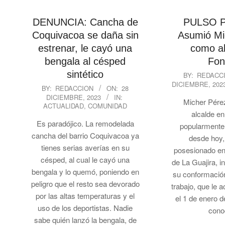
DENUNCIA: Cancha de
PULSO P
Coquivacoa se daña sin
Asumió Mi
estrenar, le cayó una
como al
bengala al césped
Fon
2023-
sintético
BY:
REDACC
DICIEMBRE, 202
12-
2023-
BY:
REDACCION
ON:
28
27
DICIEMBRE, 2023
IN:
12-
Micher Pérez
ACTUALIDAD
,
COMUNIDAD
28
alcalde en
Es paradójico. La remodelada
popularmente,
cancha del barrio Coquivacoa ya
desde hoy,
tienes serias averías en su
posesionado en
césped, al cual le cayó una
de La Guajira, i
bengala y lo quemó, poniendo en
su conformació
peligro que el resto sea devorado
trabajo, que le
por las altas temperaturas y el
el 1 de enero d
uso de los deportistas. Nadie
cono
sabe quién lanzó la bengala, de