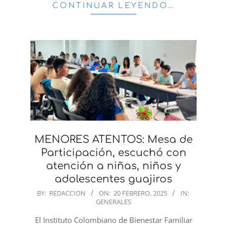
CONTINUAR LEYENDO…
MENORES ATENTOS: Mesa de
Participación, escuchó con
atención a niñas, niños y
adolescentes guajiros
2025-
BY:
REDACCION
ON:
20 FEBRERO, 2025
IN:
GENERALES
02-
20
El Instituto Colombiano de Bienestar Familiar