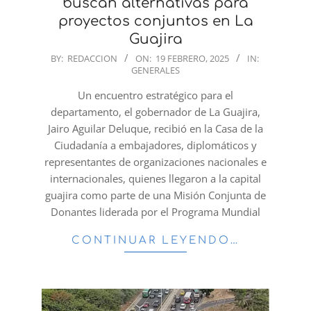
buscan alternativas para
proyectos conjuntos en La
Guajira
2025-
BY:
REDACCION
ON:
19 FEBRERO, 2025
IN:
GENERALES
02-
19
Un encuentro estratégico para el
departamento, el gobernador de La Guajira,
Jairo Aguilar Deluque, recibió en la Casa de la
Ciudadanía a embajadores, diplomáticos y
representantes de organizaciones nacionales e
internacionales, quienes llegaron a la capital
guajira como parte de una Misión Conjunta de
Donantes liderada por el Programa Mundial
CONTINUAR LEYENDO…