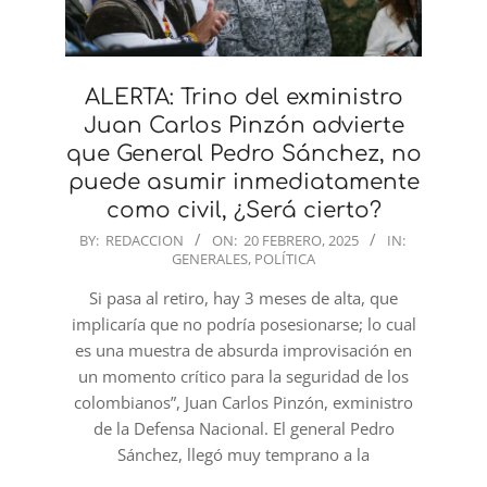
ALERTA: Trino del exministro
Juan Carlos Pinzón advierte
que General Pedro Sánchez, no
puede asumir inmediatamente
como civil, ¿Será cierto?
2025-
BY:
REDACCION
ON:
20 FEBRERO, 2025
IN:
GENERALES
,
POLÍTICA
02-
20
Si pasa al retiro, hay 3 meses de alta, que
implicaría que no podría posesionarse; lo cual
es una muestra de absurda improvisación en
un momento crítico para la seguridad de los
colombianos”, Juan Carlos Pinzón, exministro
de la Defensa Nacional. El general Pedro
Sánchez, llegó muy temprano a la