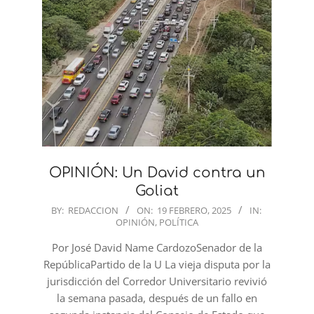
OPINIÓN: Un David contra un
Goliat
2025-
BY:
REDACCION
ON:
19 FEBRERO, 2025
IN:
OPINIÓN
,
POLÍTICA
02-
19
Por José David Name CardozoSenador de la
RepúblicaPartido de la U La vieja disputa por la
jurisdicción del Corredor Universitario revivió
la semana pasada, después de un fallo en