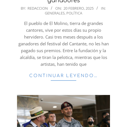
ganadores
2025-
BY:
REDACCION
ON:
20 FEBRERO, 2025
IN:
GENERALES
,
POLÍTICA
02-
20
El pueblo de El Molino, tierra de grandes
cantores, vive por estos días su propio
hervidero. Casi tres meses después a los
ganadores del festival del Cantante, no les han
pagado sus premios. Entre la fundación y la
alcaldía, se tiran la pelotica, mientras que los
artistas, han tenido que
CONTINUAR LEYENDO…