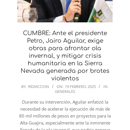
CUMBRE: Ante el presidente
Petro, Jairo Aguilar, exige
obras para afrontar ola
invernal, y mitigar crisis
humanitaria en la Sierra
Nevada generada por brotes
violentos
2025-
BY:
REDACCION
ON:
19 FEBRERO, 2025
IN:
GENERALES
02-
19
Durante su intervención, Aguilar enfatizó la
necesidad de acelerar la ejecución de más de
80 mil millones de pesos en proyectos para la
Alta Guajira, especialmente ante la inminente
llegada de la ola invernal, que podría generar