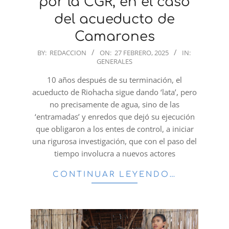
por la CGR, en el caso
del acueducto de
Camarones
2025-
BY:
REDACCION
ON:
27 FEBRERO, 2025
IN:
GENERALES
02-
27
10 años después de su terminación, el
acueducto de Riohacha sigue dando ‘lata’, pero
no precisamente de agua, sino de las
‘entramadas’ y enredos que dejó su ejecución
que obligaron a los entes de control, a iniciar
una rigurosa investigación, que con el paso del
tiempo involucra a nuevos actores
CONTINUAR LEYENDO…