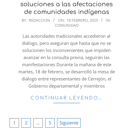
soluciones a las afectaciones
de comunidades indígenas
2025-
BY:
REDACCION
ON:
18 FEBRERO, 2025
IN:
COMUNIDAD
02-
18
Las autoridades tradicionales accedieron al
diálogo, pero aseguran que hasta que no se
solucionen los inconvenientes que impiden
avanzar en la consulta previa, seguirán las
manifestaciones Durante la mañana de este
martes, 18 de febrero, se desarrolló la mesa de
diálogo entre representantes de Cerrejón, el
Gobierno departamental y miembros
CONTINUAR LEYENDO…
Paginación
1
2
…
5
Siguiente
de