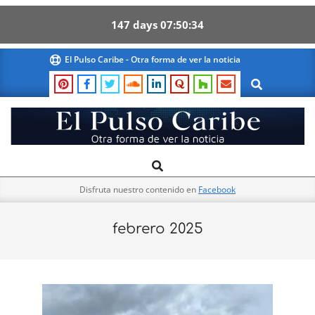
147
days
07
50
33
Skip
El Pulso Caribe - Otra forma de ver la noticia
to
Search
content
El
Search
Primary
Pulso
Navigation
Caribe
Disfruta nuestro contenido en
Facebook
Menu
febrero 2025