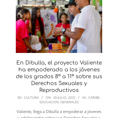
En Dibulla, el proyecto Valiente
ha empoderado a los jóvenes
de los grados 8° a 11° sobre sus
Derechos Sexuales y
Reproductivos
2023-
BY:
CULTURA
ON:
26 JULIO, 2023
IN:
CARIBE
,
EDUCACION
,
GENERALES
07-
26
Valiente, llega a Dibulla a empoderar a jóvenes
y adolescentes sobre sus Derechos Sexuales y