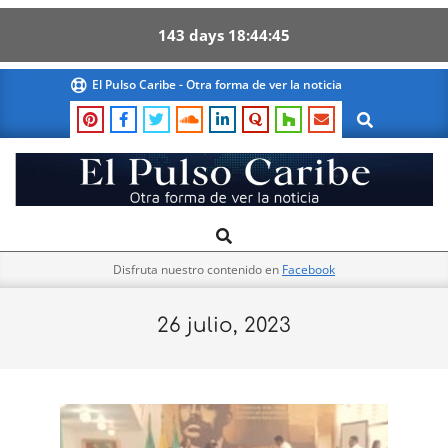
143
days
18
44
43
Skip
El Pulso Caribe - Otra forma de ver la noticia
to
Search
content
El
Search
Primary
Pulso
Navigation
Caribe
Disfruta nuestro contenido en
Facebook
Menu
26 julio, 2023