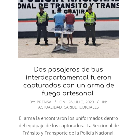
Dos pasajeros de bus
interdepartamental fueron
capturados con un arma de
fuego artesanal
2023-
BY:
PRENSA
ON:
26 JULIO, 2023
IN:
ACTUALIDAD
,
CARIBE
,
JUDICIALES
07-
26
El arma la encontraron los uniformados dentro
del equipaje de los capturados. La Seccional de
Tránsito y Transporte de la Policía Nacional,