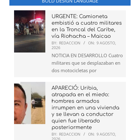
BOLD DESIGN LANGUAGE
URGENTE: Camioneta
embistió a cuatro militares
en la Troncal del Caribe,
vía Riohacha – Maicao
BY:
REDACCION
ON:
9 AGOSTO,
2026
NOTICIA EN DESARROLLO Cuatro
militares que se desplazaban en
dos motocicletas por
APARECIÓ: Uribia,
atrapada en el miedo:
hombres armados
irrumpen en una vivienda
y se llevan a conductor
quien fue liberado
posteriormente
BY:
REDACCION
ON:
9 AGOSTO,
2026