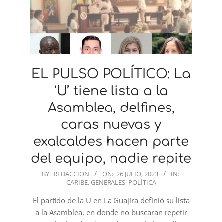
EL PULSO POLÍTICO: La
‘U’ tiene lista a la
Asamblea, delfines,
caras nuevas y
exalcaldes hacen parte
del equipo, nadie repite
2023-
BY:
REDACCION
ON:
26 JULIO, 2023
IN:
CARIBE
,
GENERALES
,
POLÍTICA
07-
26
El partido de la U en La Guajira definió su lista
a la Asamblea, en donde no buscaran repetir