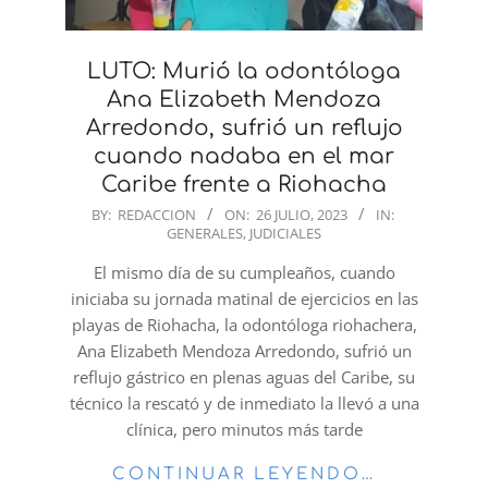
LUTO: Murió la odontóloga
Ana Elizabeth Mendoza
Arredondo, sufrió un reflujo
cuando nadaba en el mar
Caribe frente a Riohacha
2023-
BY:
REDACCION
ON:
26 JULIO, 2023
IN:
GENERALES
,
JUDICIALES
07-
26
El mismo día de su cumpleaños, cuando
iniciaba su jornada matinal de ejercicios en las
playas de Riohacha, la odontóloga riohachera,
Ana Elizabeth Mendoza Arredondo, sufrió un
reflujo gástrico en plenas aguas del Caribe, su
técnico la rescató y de inmediato la llevó a una
clínica, pero minutos más tarde
CONTINUAR LEYENDO…