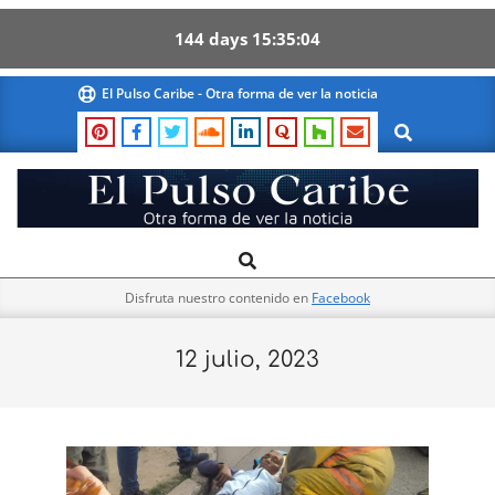
144
days
15
35
03
Skip
El Pulso Caribe - Otra forma de ver la noticia
to
Search
content
El
Search
Primary
Pulso
Navigation
Caribe
Disfruta nuestro contenido en
Facebook
Menu
12 julio, 2023