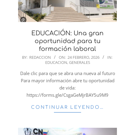
EDUCACIÓN: Una gran
oportunidad para tu
formación laboral
2026-
BY:
REDACCION
ON:
24 FEBRERO, 2026
IN:
EDUCACION
,
GENERALES
02-
24
Dale clic para que se abra una nueva al futuro
Para mayor información abre tu oportunidad
de vida:
https://forms.gle/CsgaGeMjrBAY5u9M9
CONTINUAR LEYENDO…