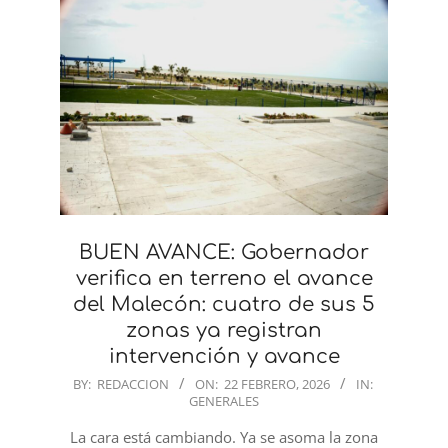
BUEN AVANCE: Gobernador
verifica en terreno el avance
del Malecón: cuatro de sus 5
zonas ya registran
intervención y avance
2026-
BY:
REDACCION
ON:
22 FEBRERO, 2026
IN:
GENERALES
02-
22
La cara está cambiando. Ya se asoma la zona