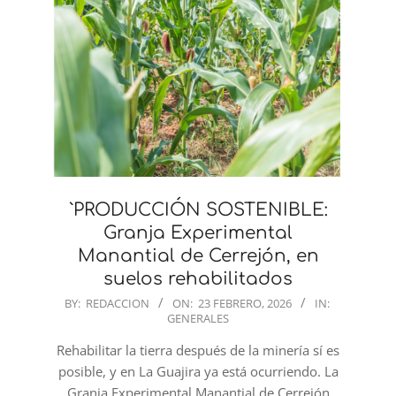
`PRODUCCIÓN SOSTENIBLE:
Granja Experimental
Manantial de Cerrejón, en
suelos rehabilitados
2026-
BY:
REDACCION
ON:
23 FEBRERO, 2026
IN:
GENERALES
02-
23
Rehabilitar la tierra después de la minería sí es
posible, y en La Guajira ya está ocurriendo. La
Granja Experimental Manantial de Cerrejón