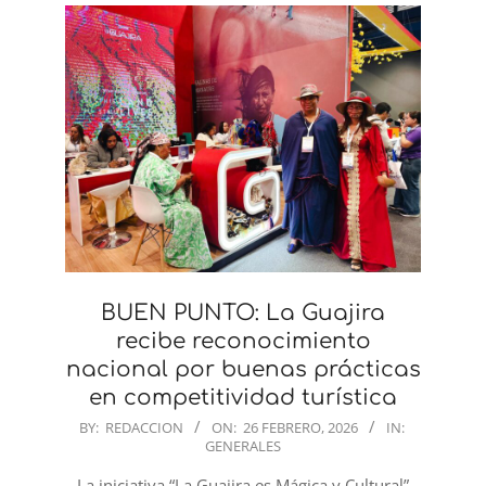
BUEN PUNTO: La Guajira
recibe reconocimiento
nacional por buenas prácticas
en competitividad turística
2026-
BY:
REDACCION
ON:
26 FEBRERO, 2026
IN:
GENERALES
02-
26
La iniciativa “La Guajira es Mágica y Cultural”