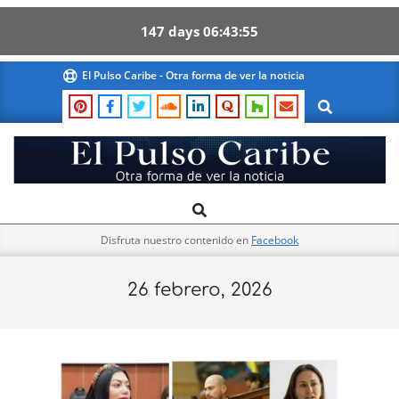
147
days
06
43
54
Skip
El Pulso Caribe - Otra forma de ver la noticia
to
Search
content
El
Search
Primary
Pulso
Navigation
Caribe
Disfruta nuestro contenido en
Facebook
Menu
26 febrero, 2026