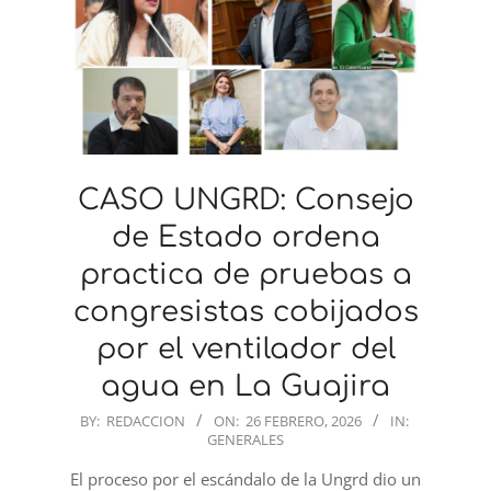
CASO UNGRD: Consejo
de Estado ordena
practica de pruebas a
congresistas cobijados
por el ventilador del
agua en La Guajira
2026-
BY:
REDACCION
ON:
26 FEBRERO, 2026
IN:
GENERALES
02-
26
El proceso por el escándalo de la Ungrd dio un