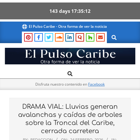
143
days
17
35
11
Skip
El Pulso Caribe - Otra forma de ver la noticia
to
Search
content
El
Search
Primary
Pulso
Navigation
Caribe
Disfruta nuestro contenido en
Facebook
Menu
DRAMA VIAL: Lluvias generan
avalanchas y caídas de arboles
sobre la Troncal del Caribe,
cerrada carretera
BY:
REDACCION
ON:
24 FEBRERO, 2026
IN: