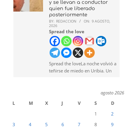
y se llevan a conductor
quien fue liberado
posteriormente
BY:
REDACCION
ON:
9 AGOSTO,
2026
Spread the love
Spread the loveLa noche volvió a
teñirse de miedo en Uribia. Un
agosto 2026
L
M
X
J
V
S
D
1
2
3
4
5
6
7
8
9