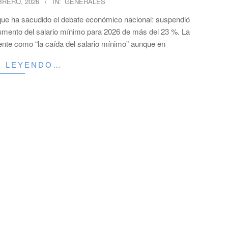
BRERO, 2026
IN:
GENERALES
 que ha sacudido el debate económico nacional: suspendió
 aumento del salario mínimo para 2026 de más del 23 %. La
te como “la caída del salario mínimo” aunque en
R LEYENDO…