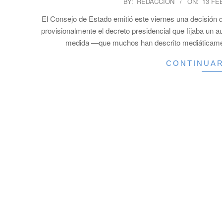
BY:
REDACCION
ON:
13 FE
02-
El Consejo de Estado emitió este viernes una decisión
13
provisionalmente el decreto presidencial que fijaba un
medida —que muchos han descrito mediáticamen
CONTINUA