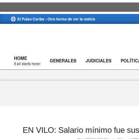
Skip
El Pulso Caribe - Otra forma de ver la noticia
to
content
HOME
GENERALES
JUDICIALES
POLÍTIC
Primary
It all starts here!
Navigation
Menu
EN VILO: Salario mínimo fue sus
2026-