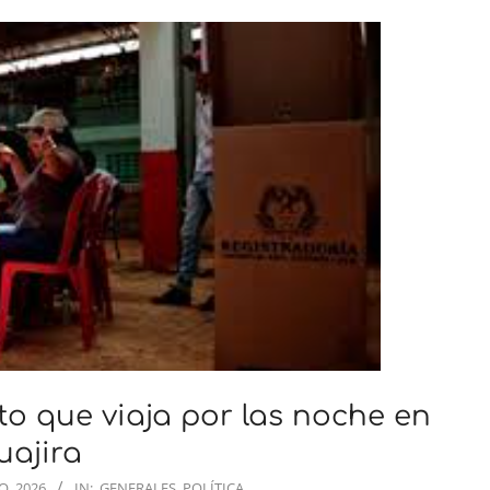
to que viaja por las noche en
uajira
O, 2026
IN:
GENERALES
,
POLÍTICA