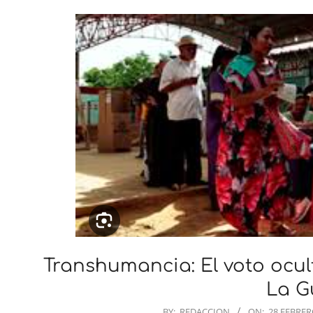
Transhumancia: El voto ocul
La G
2026-
BY:
REDACCION
ON:
28 FEBRER