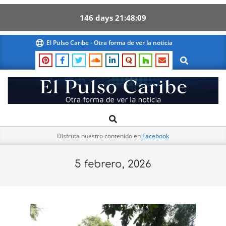
146
days
21
48
08
Skip
El Pulso Caribe - Otra forma de ver la noticia
to
Search
content
El
Search
Primary
Pulso
Navigation
Caribe
Disfruta nuestro contenido en
Facebook
Menu
5 febrero, 2026