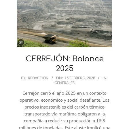
CERREJÓN: Balance
2025
2026-
BY:
REDACCION
ON:
15 FEBRERO, 2026
IN:
GENERALES
02-
15
Cerrejón cerró el año 2025 en un contexto
operativo, económico y social desafiante. Los
precios insostenibles del carbón térmico
transportado vía marítima obligaron a la
compañía a reducir su producción a 16,8
millones de toneladas. Este ajuste implicó una