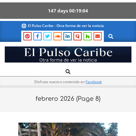
147
days
00
19
03
Skip
El Pulso Caribe - Otra forma de ver la noticia
to
Search
content
El
Search
Primary
Pulso
Navigation
Caribe
Disfruta nuestro contenido en
Facebook
Menu
febrero 2026
(Page 8)