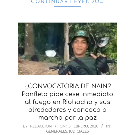
CONTINUAR LEYENDO…
¿CONVOCATORIA DE NAIN?
Panfleto pide cese inmediato
al fuego en Riohacha y sus
alrededores y concoca a
marcha por la paz
2026-
BY:
REDACCION
ON:
3 FEBRERO, 2026
IN:
GENERALES
,
JUDICIALES
02-