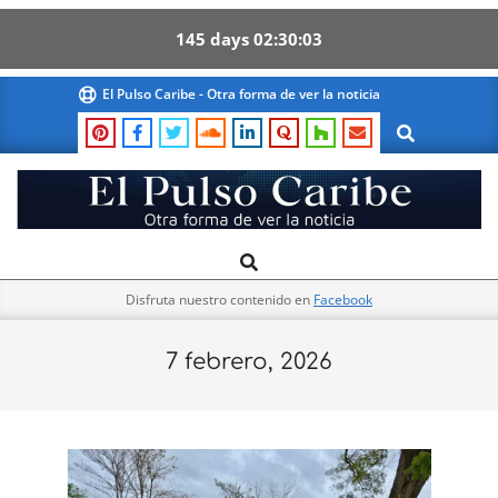
145
days
02
30
03
Skip
El Pulso Caribe - Otra forma de ver la noticia
to
Search
content
El
Search
Primary
Pulso
Navigation
Caribe
Disfruta nuestro contenido en
Facebook
Menu
7 febrero, 2026