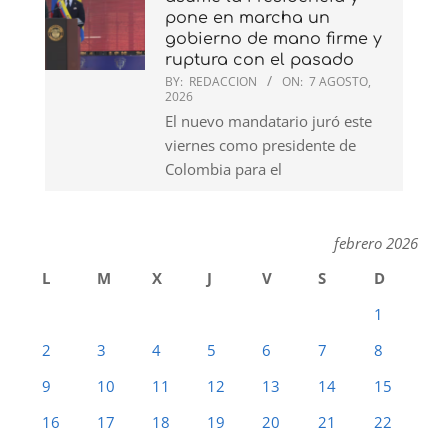
pone en marcha un
gobierno de mano firme y
ruptura con el pasado
BY:
REDACCION
ON:
7 AGOSTO,
2026
El nuevo mandatario juró este
viernes como presidente de
Colombia para el
febrero 2026
L
M
X
J
V
S
D
1
2
3
4
5
6
7
8
9
10
11
12
13
14
15
16
17
18
19
20
21
22