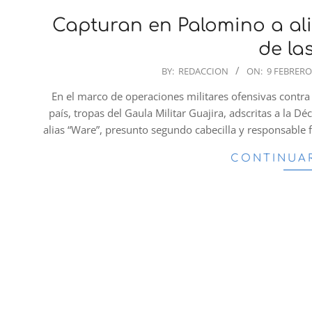
Capturan en Palomino a ali
de la
2026-
BY:
REDACCION
ON:
9 FEBRERO
02-
En el marco de operaciones militares ofensivas contra 
09
país, tropas del Gaula Militar Guajira, adscritas a la D
alias “Ware”, presunto segundo cabecilla y responsable 
CONTINUA