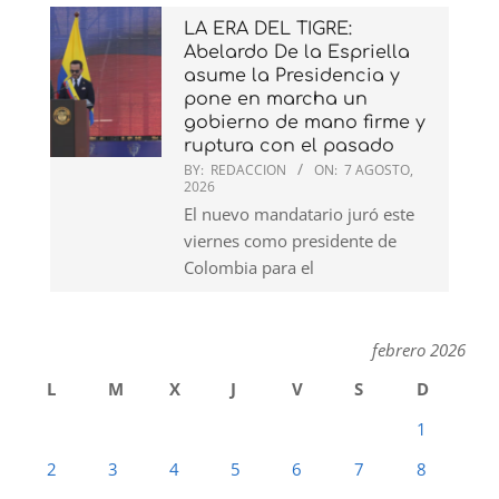
LA ERA DEL TIGRE:
Abelardo De la Espriella
asume la Presidencia y
pone en marcha un
gobierno de mano firme y
ruptura con el pasado
BY:
REDACCION
ON:
7 AGOSTO,
2026
El nuevo mandatario juró este
viernes como presidente de
Colombia para el
febrero 2026
L
M
X
J
V
S
D
1
2
3
4
5
6
7
8