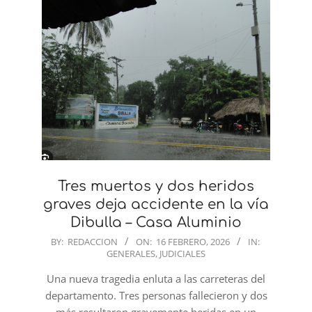
Tres muertos y dos heridos
graves deja accidente en la vía
Dibulla – Casa Aluminio
2026-
BY:
REDACCION
ON:
16 FEBRERO, 2026
IN:
GENERALES
,
JUDICIALES
02-
16
Una nueva tragedia enluta a las carreteras del
departamento. Tres personas fallecieron y dos