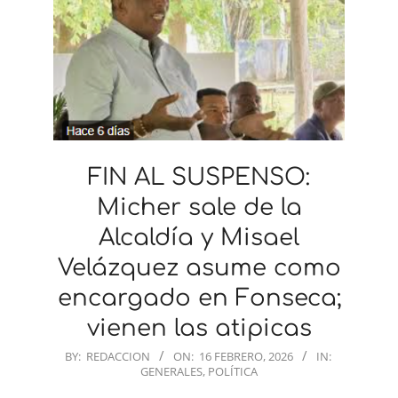
FIN AL SUSPENSO:
Micher sale de la
Alcaldía y Misael
Velázquez asume como
encargado en Fonseca;
vienen las atipicas
2026-
BY:
REDACCION
ON:
16 FEBRERO, 2026
IN:
GENERALES
,
POLÍTICA
02-
16