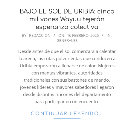
BAJO EL SOL DE URIBIA: cinco
mil voces Wayuu tejerán
esperanza colectiva
2026-
BY:
REDACCION
ON:
16 FEBRERO, 2026
IN:
GENERALES
02-
16
Desde antes de que el sol comenzara a calentar
la arena, las rutas polvorientas que conducen a
Uribia empezaron a llenarse de color. Mujeres
con mantas vibrantes, autoridades
tradicionales con sus bastones de mando,
jóvenes líderes y mayores sabedores llegaron
desde distintos rincones del departamento
para participar en un encuentro
CONTINUAR LEYENDO…