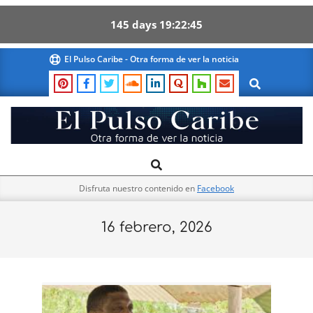
145
days
19
22
44
Skip
El Pulso Caribe - Otra forma de ver la noticia
to
Search
content
El
Search
Primary
Pulso
Navigation
Caribe
Disfruta nuestro contenido en
Facebook
Menu
16 febrero, 2026