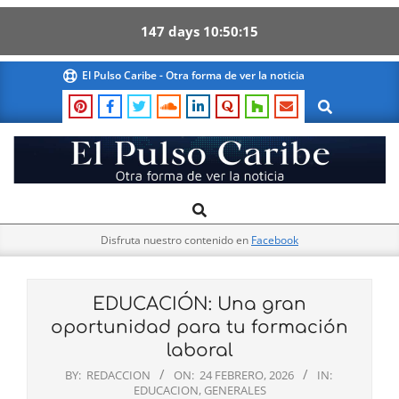
147
days
10
50
14
Skip
El Pulso Caribe - Otra forma de ver la noticia
to
Search
content
El
Search
Primary
Pulso
Navigation
Caribe
Disfruta nuestro contenido en
Facebook
Menu
EDUCACIÓN: Una gran
oportunidad para tu formación
laboral
BY:
REDACCION
ON:
24 FEBRERO, 2026
IN:
EDUCACION
,
GENERALES