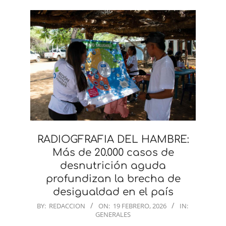
RADIOGFRAFIA DEL HAMBRE:
Más de 20.000 casos de
desnutrición aguda
profundizan la brecha de
desigualdad en el país
2026-
BY:
REDACCION
ON:
19 FEBRERO, 2026
IN:
GENERALES
02-