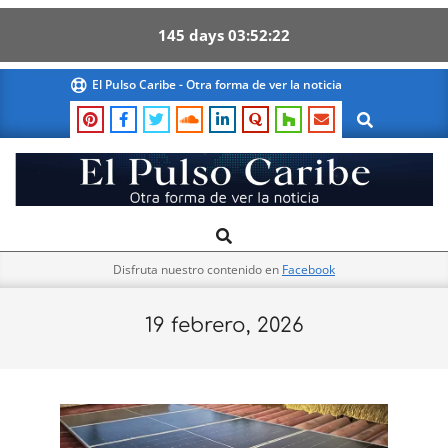
145
days
03
52
21
Skip
El Pulso Caribe - Otra forma de ver la noticia
to
Search
content
El
Search
Primary
Pulso
Navigation
Caribe
Disfruta nuestro contenido en
Facebook
Menu
19 febrero, 2026