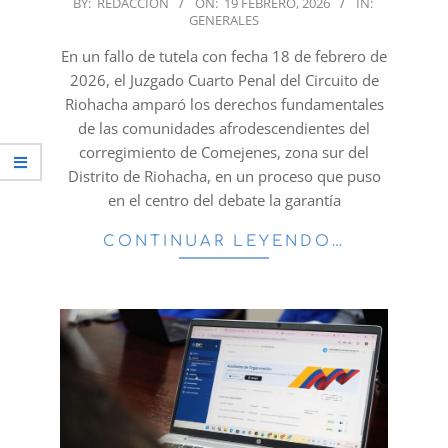
2026-
BY:
REDACCION
ON:
19 FEBRERO, 2026
IN:
GENERALES
02-
19
En un fallo de tutela con fecha 18 de febrero de
2026, el Juzgado Cuarto Penal del Circuito de
Riohacha amparó los derechos fundamentales
de las comunidades afrodescendientes del
corregimiento de Comejenes, zona sur del
Distrito de Riohacha, en un proceso que puso
en el centro del debate la garantía
CONTINUAR LEYENDO…