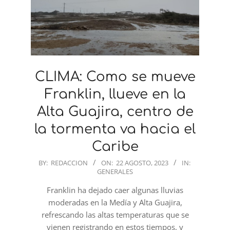
CLIMA: Como se mueve
Franklin, llueve en la
Alta Guajira, centro de
la tormenta va hacia el
Caribe
2023-
BY:
REDACCION
ON:
22 AGOSTO, 2023
IN:
GENERALES
08-
22
Franklin ha dejado caer algunas lluvias
moderadas en la Medía y Alta Guajira,
refrescando las altas temperaturas que se
vienen registrando en estos tiempos, y