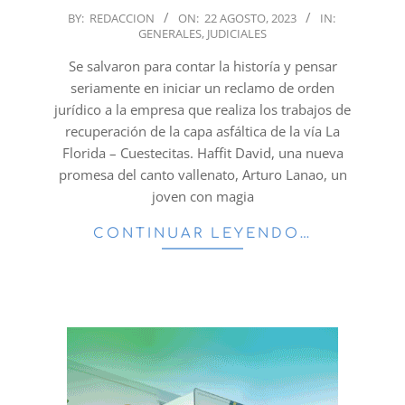
2023-
BY:
REDACCION
ON:
22 AGOSTO, 2023
IN:
GENERALES
,
JUDICIALES
08-
22
Se salvaron para contar la historía y pensar
seriamente en iniciar un reclamo de orden
jurídico a la empresa que realiza los trabajos de
recuperación de la capa asfáltica de la vía La
Florida – Cuestecitas. Haffit David, una nueva
promesa del canto vallenato, Arturo Lanao, un
joven con magia
CONTINUAR LEYENDO…