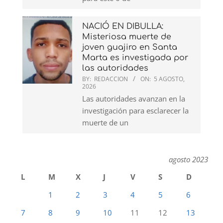
NACIÓ EN DIBULLA:
Misteriosa muerte de
joven guajiro en Santa
Marta es investigada por
las autoridades
BY:
REDACCION
ON:
5 AGOSTO,
2026
Las autoridades avanzan en la
investigación para esclarecer la
muerte de un
agosto 2023
L
M
X
J
V
S
D
1
2
3
4
5
6
7
8
9
10
11
12
13