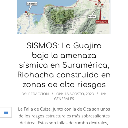
SISMOS: La Guajira
bajo la amenaza
sísmica en Suramérica,
Riohacha construida en
zonas de alto riesgos
2023-
BY:
REDACCION
ON:
18 AGOSTO, 2023
IN:
GENERALES
08-
18
La Falla de Cuiza, junto con la de Oca son unos
de los rasgos estructurales más sobresalientes
del área. Estas son fallas de rumbo dextrales,