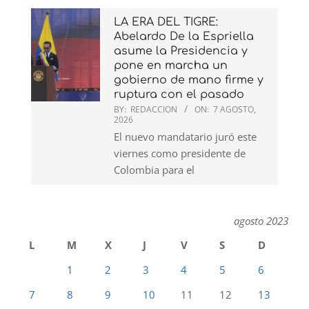
LA ERA DEL TIGRE:
Abelardo De la Espriella
asume la Presidencia y
pone en marcha un
gobierno de mano firme y
ruptura con el pasado
BY:
REDACCION
ON:
7 AGOSTO,
2026
El nuevo mandatario juró este
viernes como presidente de
Colombia para el
agosto 2023
L
M
X
J
V
S
D
1
2
3
4
5
6
7
8
9
10
11
12
13