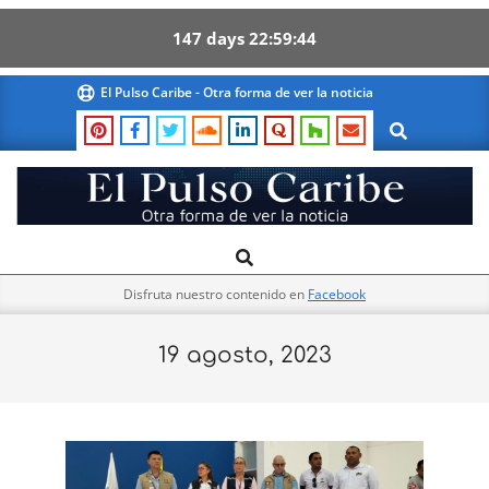
147
days
22
59
43
Skip
El Pulso Caribe - Otra forma de ver la noticia
to
Search
content
El
Search
Primary
Pulso
Navigation
Caribe
Disfruta nuestro contenido en
Facebook
Menu
19 agosto, 2023