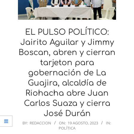
EL PULSO POLÍTICO:
Jairito Aguilar y Jimmy
Boscan, abren y cierran
tarjeton para
gobernación de La
Guajira, alcaldía de
Riohacha abre Juan
Carlos Suaza y cierra
José Durán
2023-
BY:
REDACCION
ON:
19 AGOSTO, 2023
IN:
POLÍTICA
08-