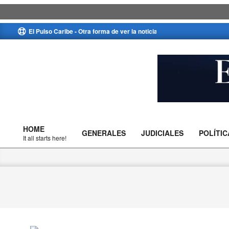
Skip
El Pulso Caribe - Otra forma de ver la noticia
to
content
El
Pulso
HOME
GENERALES
JUDICIALES
POLÍTIC
Caribe
Primary
It all starts here!
Navigation
Menu