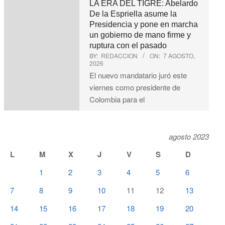
LA ERA DEL TIGRE: Abelardo
De la Espriella asume la
Presidencia y pone en marcha
un gobierno de mano firme y
ruptura con el pasado
BY:
REDACCION
ON:
7 AGOSTO,
2026
El nuevo mandatario juró este
viernes como presidente de
Colombia para el
agosto 2023
L
M
X
J
V
S
D
1
2
3
4
5
6
7
8
9
10
11
12
13
14
15
16
17
18
19
20