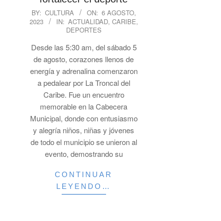
2023-
BY:
CULTURA
ON:
6 AGOSTO,
2023
IN:
ACTUALIDAD
,
CARIBE
,
08-
DEPORTES
06
Desde las 5:30 am, del sábado 5
de agosto, corazones llenos de
energía y adrenalina comenzaron
a pedalear por La Troncal del
Caribe. Fue un encuentro
memorable en la Cabecera
Municipal, donde con entusiasmo
y alegría niños, niñas y jóvenes
de todo el municipio se unieron al
evento, demostrando su
CONTINUAR
LEYENDO…