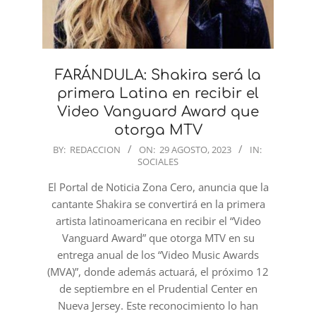
FARÁNDULA: Shakira será la
primera Latina en recibir el
Video Vanguard Award que
otorga MTV
2023-
BY:
REDACCION
ON:
29 AGOSTO, 2023
IN:
SOCIALES
08-
29
El Portal de Noticia Zona Cero, anuncia que la
cantante Shakira se convertirá en la primera
artista latinoamericana en recibir el “Video
Vanguard Award” que otorga MTV en su
entrega anual de los “Video Music Awards
(MVA)”, donde además actuará, el próximo 12
de septiembre en el Prudential Center en
Nueva Jersey. Este reconocimiento lo han