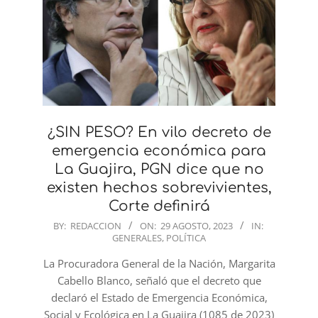
¿SIN PESO? En vilo decreto de
emergencia económica para
La Guajira, PGN dice que no
existen hechos sobrevivientes,
Corte definirá
2023-
BY:
REDACCION
ON:
29 AGOSTO, 2023
IN:
GENERALES
,
POLÍTICA
08-
29
La Procuradora General de la Nación, Margarita
Cabello Blanco, señaló que el decreto que
declaró el Estado de Emergencia Económica,
Social y Ecológica en La Guajira (1085 de 2023)