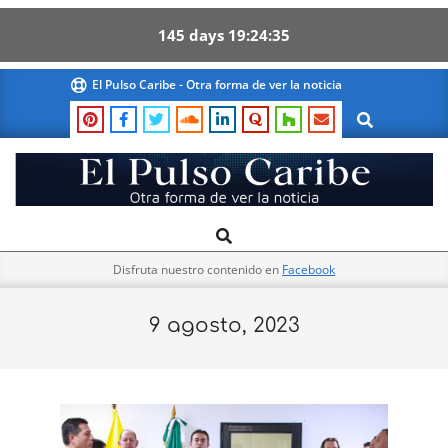
145
days
19
24
34
Skip
El Pulso Caribe - Otra forma de ver la noticia
to
Search
content
El
Search
Primary
Pulso
Navigation
Caribe
Disfruta nuestro contenido en
Facebook
Menu
9 agosto, 2023