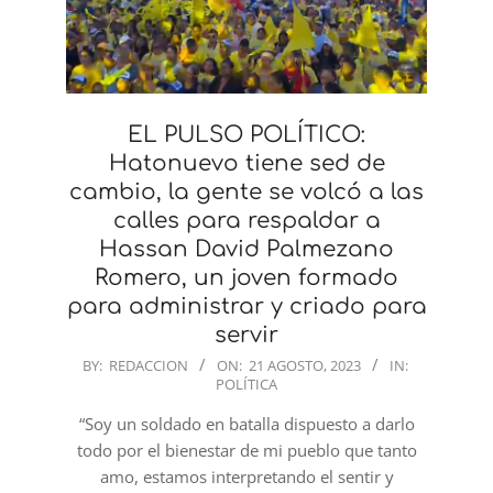
EL PULSO POLÍTICO:
Hatonuevo tiene sed de
cambio, la gente se volcó a las
calles para respaldar a
Hassan David Palmezano
Romero, un joven formado
para administrar y criado para
servir
2023-
BY:
REDACCION
ON:
21 AGOSTO, 2023
IN:
POLÍTICA
08-
21
“Soy un soldado en batalla dispuesto a darlo
todo por el bienestar de mi pueblo que tanto
amo, estamos interpretando el sentir y