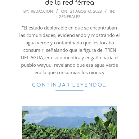
de la red férrea
2023-
BY:
REDACCION
ON:
21 AGOSTO, 2023
IN:
GENERALES
08-
21
“El estado deplorable en que se encontraban
las comunidades, evidenciando y mostrando el
agua verde y contaminada que les tocaba
consumir, señalando que la figura del TREN
DEL AGUA, era solo mentira y engaño hacia el
pueblo wayuu, revelando que esa agua verde
era la que consumían los niños y
CONTINUAR LEYENDO…