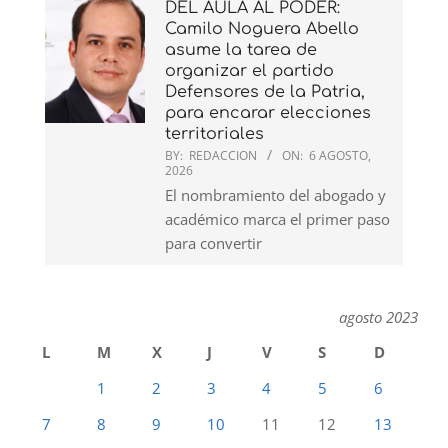
DEL AULA AL PODER:
Camilo Noguera Abello
asume la tarea de
organizar el partido
Defensores de la Patria,
para encarar elecciones
territoriales
BY:
REDACCION
ON:
6 AGOSTO,
2026
El nombramiento del abogado y
académico marca el primer paso
para convertir
agosto 2023
L
M
X
J
V
S
D
1
2
3
4
5
6
7
8
9
10
11
12
13