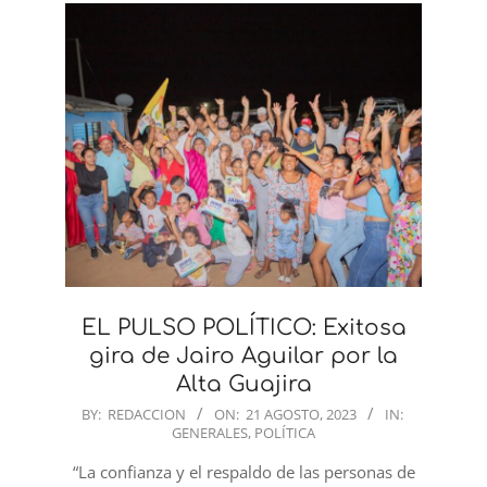
EL PULSO POLÍTICO: Exitosa
gira de Jairo Aguilar por la
Alta Guajira
2023-
BY:
REDACCION
ON:
21 AGOSTO, 2023
IN:
GENERALES
,
POLÍTICA
08-
21
“La confianza y el respaldo de las personas de