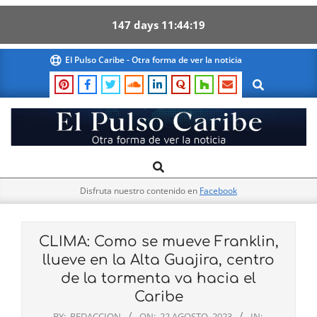
147
days
11
44
18
Skip
El Pulso Caribe - Otra forma de ver la noticia
to
Search
content
El
Search
Primary
Pulso
Navigation
Caribe
Disfruta nuestro contenido en
Facebook
Menu
CLIMA: Como se mueve Franklin,
llueve en la Alta Guajira, centro
de la tormenta va hacia el
Caribe
BY:
REDACCION
ON:
22 AGOSTO, 2023
IN: