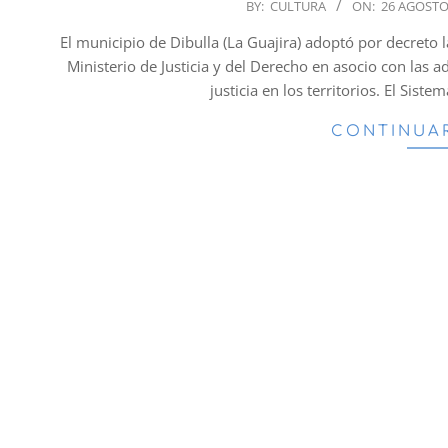
2023-
BY:
CULTURA
ON:
26 AGOSTO
08-
El municipio de Dibulla (La Guajira) adoptó por decreto l
26
Ministerio de Justicia y del Derecho en asocio con las a
justicia en los territorios. El Sist
CONTINUA