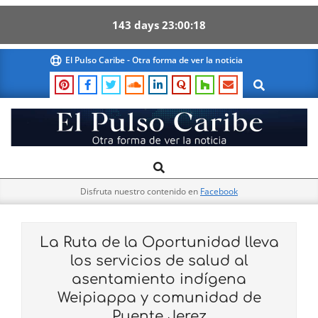
143
days
23
00
17
Skip
El Pulso Caribe - Otra forma de ver la noticia
to
Search
content
El
Search
Primary
Pulso
Navigation
Caribe
Disfruta nuestro contenido en
Facebook
Menu
La Ruta de la Oportunidad lleva
los servicios de salud al
asentamiento indígena
Weipiappa y comunidad de
Puente Jerez